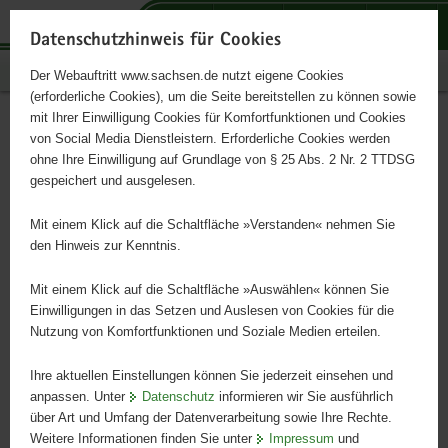
P
P
P
H
S
o
o
o
a
e
Datenschutzhinweis für Cookies
r
r
r
u
r
Publikationen
Der Webauftritt www.sachsen.de nutzt eigene Cookies
t
t
t
p
v
(erforderliche Cookies), um die Seite bereitstellen zu können sowie
a
a
a
t
i
mit Ihrer Einwilligung Cookies für Komfortfunktionen und Cookies
l
l
l
i
c
Infodienst Landwirtschaft
Hauptinhalt
von Social Media Dienstleistern. Erforderliche Cookies werden
ü
n
t
n
e
ohne Ihre Einwilligung auf Grundlage von § 25 Abs. 2 Nr. 2 TTDSG
5/2022
b
a
h
h
gespeichert und ausgelesen.
e
v
e
a
r
i
m
l
Mit einem Klick auf die Schaltfläche »Verstanden« nehmen Sie
g
g
e
t
den Hinweis zur Kenntnis.
r
a
n
e
t
Mit einem Klick auf die Schaltfläche »Auswählen« können Sie
i
i
Einwilligungen in das Setzen und Auslesen von Cookies für die
Nutzung von Komfortfunktionen und Soziale Medien erteilen.
f
o
e
n
Ihre aktuellen Einstellungen können Sie jederzeit einsehen und
n
anpassen. Unter
Datenschutz
informieren wir Sie ausführlich
d
über Art und Umfang der Datenverarbeitung sowie Ihre Rechte.
e
Weitere Informationen finden Sie unter
Impressum
und
N