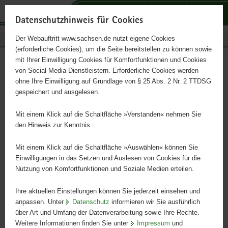
P
P
P
H
S
o
o
o
a
e
Datenschutzhinweis für Cookies
r
r
r
u
r
Publikationen
Der Webauftritt www.sachsen.de nutzt eigene Cookies
t
t
t
p
v
(erforderliche Cookies), um die Seite bereitstellen zu können sowie
a
a
a
t
i
mit Ihrer Einwilligung Cookies für Komfortfunktionen und Cookies
l
l
l
i
c
Infodienst Landwirtschaft
Hauptinhalt
von Social Media Dienstleistern. Erforderliche Cookies werden
ü
n
t
n
e
ohne Ihre Einwilligung auf Grundlage von § 25 Abs. 2 Nr. 2 TTDSG
2/2012
b
a
h
h
gespeichert und ausgelesen.
e
v
e
a
r
i
m
l
Mit einem Klick auf die Schaltfläche »Verstanden« nehmen Sie
g
g
e
t
den Hinweis zur Kenntnis.
r
a
n
e
t
Mit einem Klick auf die Schaltfläche »Auswählen« können Sie
i
i
Einwilligungen in das Setzen und Auslesen von Cookies für die
Nutzung von Komfortfunktionen und Soziale Medien erteilen.
f
o
e
n
Ihre aktuellen Einstellungen können Sie jederzeit einsehen und
n
anpassen. Unter
Datenschutz
informieren wir Sie ausführlich
d
über Art und Umfang der Datenverarbeitung sowie Ihre Rechte.
e
Weitere Informationen finden Sie unter
Impressum
und
N