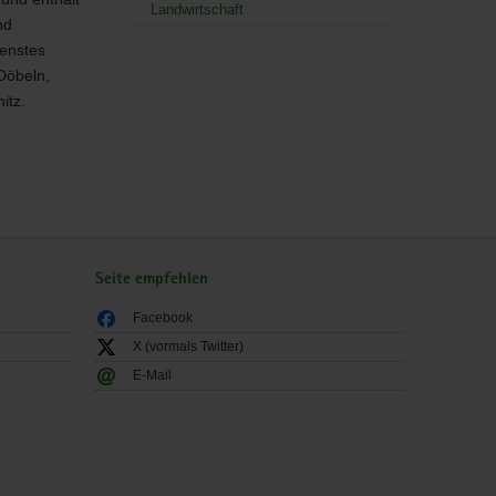
Landwirtschaft
nd
ienstes
Döbeln,
itz.
Seite empfehlen
Facebook
X (vormals Twitter)
E-Mail