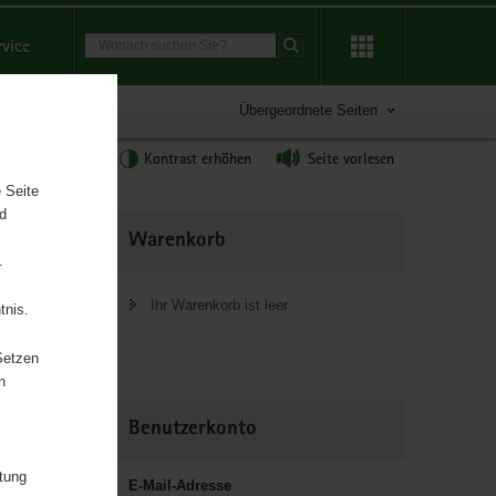
Suchbegriff
rvice
Suche starten
Übergeordnete Seiten
tgröße anpassen
Kontrast erhöhen
Seite vorlesen
 Seite
nd
Weitere
Warenkorb
Information
.
Ihr Warenkorb ist leer
tnis.
chaft und
Setzen
n
Benutzerkonto
itung
E-Mail-Adresse