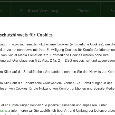
reifende
en
Politik und Verwaltung
Themen
Se
schutzhinweis für Cookies
Schrif
auftritt www.sachsen.de nutzt eigene Cookies (erforderliche Cookies), um die
tellen zu können sowie mit Ihrer Einwilligung Cookies für Komfortfunktionen u
dienst Landwirtschaft 1/2009
t
 von Social Media Dienstleistern. Erforderliche Cookies werden ohne Ihre
igung auf Grundlage von § 25 Abs. 2 Nr. 2 TTDSG gespeichert und ausgelesen
Herausgeber
em Klick auf die Schaltfläche »Verstanden« nehmen Sie den Hinweis zur Kenn
Landesamt für Umwelt, Landwirts
Geologie
em Klick auf die Schaltfläche »Auswählen« können Sie Einwilligungen in das 
lesen von Cookies für die Nutzung von Komfortfunktionen und Soziale Medie
Artikeldetails
Ausgabe:
1. Auflage
Redaktionsschluss:
01.01.2009
tuellen Einstellungen können Sie jederzeit einsehen und anpassen. Unter
Seitenanzahl:
80 Seiten
nschutz
informieren wir Sie ausführlich über Art und Umfang der Datenverarbe
Publikationsart:
Broschüre