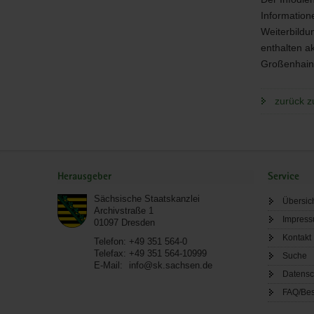
Information
Weiterbildu
enthalten a
Großenhain,
zurück z
Service
Herausgeber
Service
Sächsische Staatskanzlei
Übersic
Archivstraße 1
Impres
01097
Dresden
Kontakt
Telefon:
+49 351 564-0
Telefax:
+49 351 564-10999
Suche
E-Mail:
info@sk.sachsen.de
Datensc
FAQ/Bes