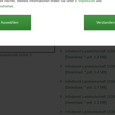
hre Rechte. Weitere Informationen finden Sie unter
Impressum
und
Format:
A4
refreiheit
.
Sprache:
deutsch
Autoren
Auswählen
Verstanden
Autorenkollektiv
Dieser Artikel ist derzeit nicht auf
Infodienst Landwirtschaft 1/20
Landwirtschaft 1/2009
©
[Download; *.pdf, 1,3 MB]
haft
Infodienst Landwirtschaft 1/20
[Download; *.pdf, 1,4 MB]
Infodienst Landwirtschaft 1/20
[Download; *.pdf, 1,7 MB]
Infodienst Landwirtschaft 1/20
[Download; *.pdf, 1,3 MB]
Infodienst Landwirtschaft 1/20