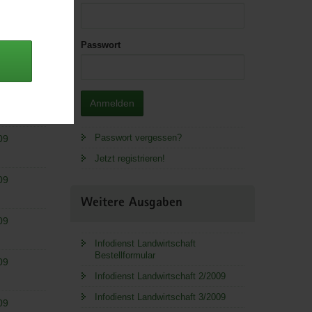
Passwort
 Lager.
Anmelden
Passwort vergessen?
09
Jetzt registrieren!
09
Weitere Ausgaben
09
Infodienst Landwirtschaft
Bestellformular
09
Infodienst Landwirtschaft 2/2009
Infodienst Landwirtschaft 3/2009
09