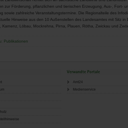
en zur Förderung, pflanzlichen und tierischen Erzeugung, Aus-, Fort- u
ng sowie zahlreiche Veranstaltungstermine. Die Regionalteile des Infod
ktuelle Hinweise aus den 10 Außenstellen des Landesamtes mit Sitz in 
 Kamenz, Löbau, Mockrehna, Pirna, Plauen, Rötha, Zwickau und Zwön
u: Publikationen
Verwandte Portale
ht
Amt24
sum
Medienservice
hutz
tellhinweise