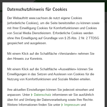
P
P
P
H
S
o
o
o
a
e
Datenschutzhinweis für Cookies
r
r
r
u
r
Publikationen
Der Webauftritt www.sachsen.de nutzt eigene Cookies
t
t
t
p
v
(erforderliche Cookies), um die Seite bereitstellen zu können sowie
a
a
a
t
i
mit Ihrer Einwilligung Cookies für Komfortfunktionen und Cookies
l
l
l
i
c
Infodienst Landwirtschaft
Hauptinhalt
von Social Media Dienstleistern. Erforderliche Cookies werden
ü
n
t
n
e
ohne Ihre Einwilligung auf Grundlage von § 25 Abs. 2 Nr. 2 TTDSG
2/2016
b
a
h
h
gespeichert und ausgelesen.
e
v
e
a
r
i
m
l
Mit einem Klick auf die Schaltfläche »Verstanden« nehmen Sie
g
g
e
t
den Hinweis zur Kenntnis.
r
a
n
e
t
Mit einem Klick auf die Schaltfläche »Auswählen« können Sie
i
i
Einwilligungen in das Setzen und Auslesen von Cookies für die
Nutzung von Komfortfunktionen und Soziale Medien erteilen.
f
o
e
n
Ihre aktuellen Einstellungen können Sie jederzeit einsehen und
n
anpassen. Unter
Datenschutz
informieren wir Sie ausführlich
d
über Art und Umfang der Datenverarbeitung sowie Ihre Rechte.
e
Weitere Informationen finden Sie unter
Impressum
und
N