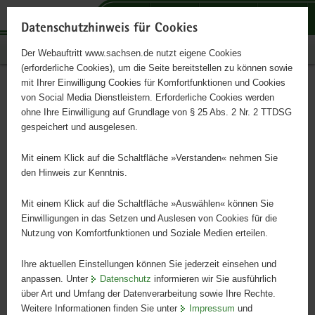
P
P
P
H
S
o
o
o
a
e
Datenschutzhinweis für Cookies
r
r
r
u
r
Publikationen
Der Webauftritt www.sachsen.de nutzt eigene Cookies
t
t
t
p
v
(erforderliche Cookies), um die Seite bereitstellen zu können sowie
a
a
a
t
i
mit Ihrer Einwilligung Cookies für Komfortfunktionen und Cookies
l
l
l
i
c
Infodienst Landwirtschaft
Hauptinhalt
von Social Media Dienstleistern. Erforderliche Cookies werden
ü
n
t
n
e
ohne Ihre Einwilligung auf Grundlage von § 25 Abs. 2 Nr. 2 TTDSG
4/2011
b
a
h
h
gespeichert und ausgelesen.
e
v
e
a
r
i
m
l
Mit einem Klick auf die Schaltfläche »Verstanden« nehmen Sie
g
g
e
t
den Hinweis zur Kenntnis.
r
a
n
e
t
Mit einem Klick auf die Schaltfläche »Auswählen« können Sie
i
i
Einwilligungen in das Setzen und Auslesen von Cookies für die
Nutzung von Komfortfunktionen und Soziale Medien erteilen.
f
o
e
n
Ihre aktuellen Einstellungen können Sie jederzeit einsehen und
n
anpassen. Unter
Datenschutz
informieren wir Sie ausführlich
d
über Art und Umfang der Datenverarbeitung sowie Ihre Rechte.
e
Weitere Informationen finden Sie unter
Impressum
und
N