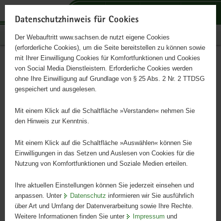
P
P
P
H
S
o
o
o
a
e
Datenschutzhinweis für Cookies
r
r
r
u
r
Publikationen
Der Webauftritt www.sachsen.de nutzt eigene Cookies
t
t
t
p
v
(erforderliche Cookies), um die Seite bereitstellen zu können sowie
a
a
a
t
i
mit Ihrer Einwilligung Cookies für Komfortfunktionen und Cookies
l
l
l
i
c
Infodienst Landwirtschaft
Hauptinhalt
von Social Media Dienstleistern. Erforderliche Cookies werden
ü
n
t
n
e
ohne Ihre Einwilligung auf Grundlage von § 25 Abs. 2 Nr. 2 TTDSG
5/2016
b
a
h
h
gespeichert und ausgelesen.
e
v
e
a
r
i
m
l
Mit einem Klick auf die Schaltfläche »Verstanden« nehmen Sie
g
g
e
t
den Hinweis zur Kenntnis.
r
a
n
e
t
Mit einem Klick auf die Schaltfläche »Auswählen« können Sie
i
i
Einwilligungen in das Setzen und Auslesen von Cookies für die
Nutzung von Komfortfunktionen und Soziale Medien erteilen.
f
o
e
n
Ihre aktuellen Einstellungen können Sie jederzeit einsehen und
n
anpassen. Unter
Datenschutz
informieren wir Sie ausführlich
d
über Art und Umfang der Datenverarbeitung sowie Ihre Rechte.
e
Weitere Informationen finden Sie unter
Impressum
und
N