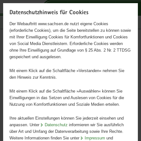
P
P
P
H
S
o
o
o
a
e
Datenschutzhinweis für Cookies
r
r
r
u
r
Publikationen
Der Webauftritt www.sachsen.de nutzt eigene Cookies
t
t
t
p
v
(erforderliche Cookies), um die Seite bereitstellen zu können sowie
a
a
a
t
i
mit Ihrer Einwilligung Cookies für Komfortfunktionen und Cookies
l
l
l
i
c
Infodienst Landwirtschaft
Hauptinhalt
von Social Media Dienstleistern. Erforderliche Cookies werden
ü
n
t
n
e
ohne Ihre Einwilligung auf Grundlage von § 25 Abs. 2 Nr. 2 TTDSG
5/2024
b
a
h
h
gespeichert und ausgelesen.
e
v
e
a
r
i
m
l
Mit einem Klick auf die Schaltfläche »Verstanden« nehmen Sie
g
g
e
t
den Hinweis zur Kenntnis.
r
a
n
e
t
Mit einem Klick auf die Schaltfläche »Auswählen« können Sie
i
i
Einwilligungen in das Setzen und Auslesen von Cookies für die
Nutzung von Komfortfunktionen und Soziale Medien erteilen.
f
o
e
n
Ihre aktuellen Einstellungen können Sie jederzeit einsehen und
n
anpassen. Unter
Datenschutz
informieren wir Sie ausführlich
d
über Art und Umfang der Datenverarbeitung sowie Ihre Rechte.
e
Weitere Informationen finden Sie unter
Impressum
und
N