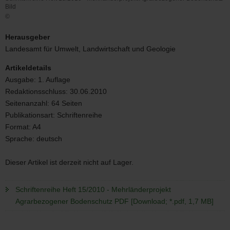
Bild
©
Schriftenreihe
Heft
Herausgeber
15/2010
Landesamt für Umwelt, Landwirtschaft und Geologie
-
Mehrländerprojekt
Artikeldetails
Agrarbezogener
Ausgabe:
1. Auflage
Bodenschutz
Redaktionsschluss:
30.06.2010
Bild
Seitenanzahl:
64 Seiten
Publikationsart:
Schriftenreihe
Format:
A4
Sprache:
deutsch
Dieser Artikel ist derzeit nicht auf Lager.
Schriftenreihe Heft 15/2010 - Mehrländerprojekt
Agrarbezogener Bodenschutz PDF [Download; *.pdf, 1,7 MB]