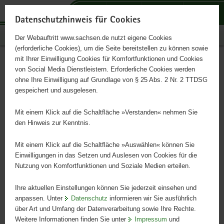
P
P
P
H
S
o
o
o
a
e
Datenschutzhinweis für Cookies
r
r
r
u
r
Publikationen
Der Webauftritt www.sachsen.de nutzt eigene Cookies
t
t
t
p
v
(erforderliche Cookies), um die Seite bereitstellen zu können sowie
a
a
a
t
i
mit Ihrer Einwilligung Cookies für Komfortfunktionen und Cookies
l
l
l
i
c
Mehrländerprojekt
Hauptinhalt
von Social Media Dienstleistern. Erforderliche Cookies werden
ü
n
t
n
e
ohne Ihre Einwilligung auf Grundlage von § 25 Abs. 2 Nr. 2 TTDSG
Agrarbezogener Bodenschutz
b
a
h
h
gespeichert und ausgelesen.
e
v
e
a
r
i
m
l
Mit einem Klick auf die Schaltfläche »Verstanden« nehmen Sie
Schriftenreihe, Heft 15/2010
g
g
e
t
den Hinweis zur Kenntnis.
r
a
n
e
t
Mit einem Klick auf die Schaltfläche »Auswählen« können Sie
i
i
Einwilligungen in das Setzen und Auslesen von Cookies für die
Nutzung von Komfortfunktionen und Soziale Medien erteilen.
f
o
e
n
Ihre aktuellen Einstellungen können Sie jederzeit einsehen und
n
anpassen. Unter
Datenschutz
informieren wir Sie ausführlich
d
über Art und Umfang der Datenverarbeitung sowie Ihre Rechte.
e
Weitere Informationen finden Sie unter
Impressum
und
N