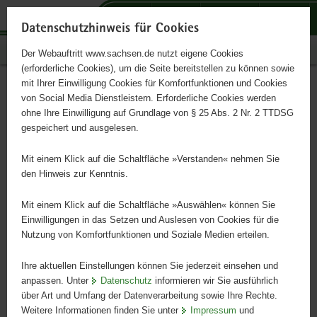
P
P
P
H
S
o
o
o
a
e
Datenschutzhinweis für Cookies
r
r
r
u
r
Publikationen
Der Webauftritt www.sachsen.de nutzt eigene Cookies
t
t
t
p
v
(erforderliche Cookies), um die Seite bereitstellen zu können sowie
a
a
a
t
i
mit Ihrer Einwilligung Cookies für Komfortfunktionen und Cookies
l
l
l
i
c
Schrotschusskrankheit
Hauptinhalt
von Social Media Dienstleistern. Erforderliche Cookies werden
ü
n
t
n
e
ohne Ihre Einwilligung auf Grundlage von § 25 Abs. 2 Nr. 2 TTDSG
b
a
h
h
gespeichert und ausgelesen.
e
v
e
a
r
i
m
l
Mit einem Klick auf die Schaltfläche »Verstanden« nehmen Sie
g
g
e
t
den Hinweis zur Kenntnis.
r
a
n
e
t
Mit einem Klick auf die Schaltfläche »Auswählen« können Sie
i
i
Einwilligungen in das Setzen und Auslesen von Cookies für die
Nutzung von Komfortfunktionen und Soziale Medien erteilen.
f
o
e
n
Ihre aktuellen Einstellungen können Sie jederzeit einsehen und
n
anpassen. Unter
Datenschutz
informieren wir Sie ausführlich
d
über Art und Umfang der Datenverarbeitung sowie Ihre Rechte.
e
Weitere Informationen finden Sie unter
Impressum
und
N