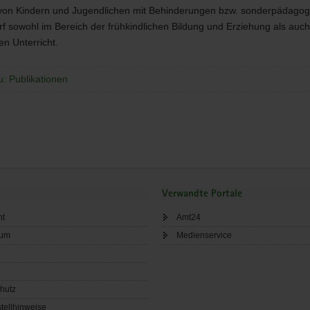
 von Kindern und Jugendlichen mit Behinderungen bzw. sonderpädago
f sowohl im Bereich der frühkindlichen Bildung und Erziehung als auch
n Unterricht.
u: Publikationen
Verwandte Portale
ht
Amt24
sum
Medienservice
hutz
tellhinweise