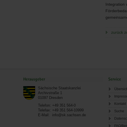
Integration
Förderbedar
gemeinsame
zurück z
Service
Herausgeber
Service
Sächsische Staatskanzlei
Übersic
Archivstraße 1
Impres
01097
Dresden
Kontakt
Telefon:
+49 351 564-0
Telefax:
+49 351 564-10999
Suche
E-Mail:
info@sk.sachsen.de
Datensc
FAQ/Bes