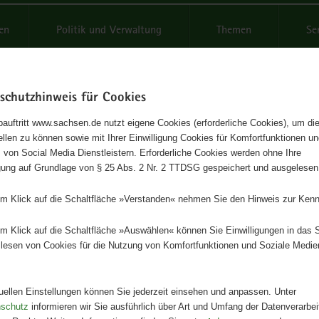
reifende
en
Politik und Verwaltung
Themen
Se
schutzhinweis für Cookies
Schrif
auftritt www.sachsen.de nutzt eigene Cookies (erforderliche Cookies), um die
tellen zu können sowie mit Ihrer Einwilligung Cookies für Komfortfunktionen u
erpädagogische Förderung im
t
 von Social Media Dienstleistern. Erforderliche Cookies werden ohne Ihre
igung auf Grundlage von § 25 Abs. 2 Nr. 2 TTDSG gespeichert und ausgelesen
insamen Unterricht
em Klick auf die Schaltfläche »Verstanden« nehmen Sie den Hinweis zur Kenn
ung für Lehrerinnen und Lehrer an allgemeinbildenden Schulen in Sac
em Klick auf die Schaltfläche »Auswählen« können Sie Einwilligungen in das 
lesen von Cookies für die Nutzung von Komfortfunktionen und Soziale Medie
Herausgeber
Staatsministerium für Kultus
tuellen Einstellungen können Sie jederzeit einsehen und anpassen. Unter
Artikeldetails
nschutz
informieren wir Sie ausführlich über Art und Umfang der Datenverarbe
Ausgabe:
3. Auflage