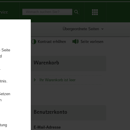
Suchbegriff
rvice
Suche starten
Übergeordnete Seiten
tgröße anpassen
Kontrast erhöhen
Seite vorlesen
 Seite
nd
Weitere
Warenkorb
Information
.
Ihr Warenkorb ist leer
tnis.
hsen
Setzen
n
Benutzerkonto
itung
E-Mail-Adresse