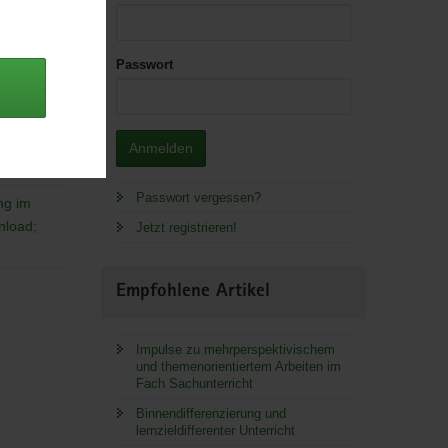
Passwort
Anmelden
 Lager.
Passwort vergessen?
ng im
nload;
Jetzt registrieren!
Empfohlene Artikel
Impulse zu mehrperspektivischem
und themenorientiertem Arbeiten im
Fach Sachunterricht
Binnendifferenzierung und
lernzieldifferenter Unterricht