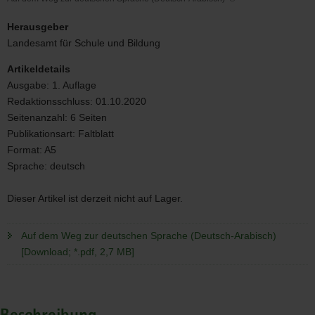
Auf
dem
Herausgeber
Weg
Landesamt für Schule und Bildung
zur
deutschen
Artikeldetails
Sprache
Ausgabe:
1. Auflage
(Deutsch-
Redaktionsschluss:
01.10.2020
Arabisch)
Seitenanzahl:
6 Seiten
Publikationsart:
Faltblatt
Format:
A5
Sprache:
deutsch
Dieser Artikel ist derzeit nicht auf Lager.
Auf dem Weg zur deutschen Sprache (Deutsch-Arabisch)
[Download; *.pdf, 2,7 MB]