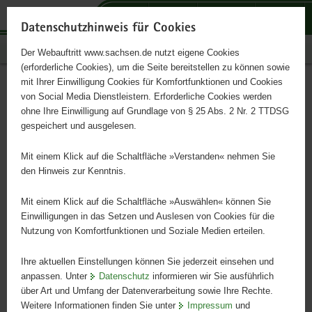
P
P
P
H
S
o
o
o
a
e
Datenschutzhinweis für Cookies
r
r
r
u
r
Publikationen
Der Webauftritt www.sachsen.de nutzt eigene Cookies
t
t
t
p
v
(erforderliche Cookies), um die Seite bereitstellen zu können sowie
a
a
a
t
i
mit Ihrer Einwilligung Cookies für Komfortfunktionen und Cookies
l
l
l
i
c
Auf dem Weg zur deutschen
Hauptinhalt
von Social Media Dienstleistern. Erforderliche Cookies werden
ü
n
t
n
e
ohne Ihre Einwilligung auf Grundlage von § 25 Abs. 2 Nr. 2 TTDSG
Sprache
b
a
h
h
gespeichert und ausgelesen.
e
v
e
a
r
i
m
l
Mit einem Klick auf die Schaltfläche »Verstanden« nehmen Sie
Informationen für Eltern
g
g
e
t
den Hinweis zur Kenntnis.
r
a
n
e
t
Mit einem Klick auf die Schaltfläche »Auswählen« können Sie
i
i
Einwilligungen in das Setzen und Auslesen von Cookies für die
Nutzung von Komfortfunktionen und Soziale Medien erteilen.
f
o
e
n
Ihre aktuellen Einstellungen können Sie jederzeit einsehen und
n
anpassen. Unter
Datenschutz
informieren wir Sie ausführlich
d
über Art und Umfang der Datenverarbeitung sowie Ihre Rechte.
e
Weitere Informationen finden Sie unter
Impressum
und
N