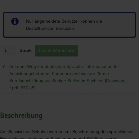
Hinweis
Nur angemeldete Benutzer können die
Bestellfunktion benutzen.
Stück
In den Warenkorb
Auf dem Weg zur deutschen Sprache. Informationen für
Ausbildungsbetriebe, Kammern und weitere für die
Berufsausbildung zuständige Stellen in Sachsen [Download;
*.pdf, 950 kB]
Beschreibung
An sächsischen Schulen werden zur Beschreibung des sprachlichen
Entwicklungsstandes von Schülerinnen und Schülern, deren