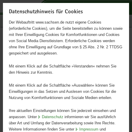
P
P
P
H
S
o
o
o
a
e
Datenschutzhinweis für Cookies
r
r
r
u
r
Publikationen
Der Webauftritt www.sachsen.de nutzt eigene Cookies
t
t
t
p
v
(erforderliche Cookies), um die Seite bereitstellen zu können sowie
a
a
a
t
i
mit Ihrer Einwilligung Cookies für Komfortfunktionen und Cookies
l
l
l
i
c
Auf dem Weg zur deutschen
Hauptinhalt
von Social Media Dienstleistern. Erforderliche Cookies werden
ü
n
t
n
e
ohne Ihre Einwilligung auf Grundlage von § 25 Abs. 2 Nr. 2 TTDSG
Sprache
b
a
h
h
gespeichert und ausgelesen.
e
v
e
a
r
i
m
l
Mit einem Klick auf die Schaltfläche »Verstanden« nehmen Sie
Informationen für Ausbildungsbetriebe, Kammern und weitere für
g
g
e
t
den Hinweis zur Kenntnis.
die Berufsausbildung zuständige Stellen in Sachsen
r
a
n
e
t
Mit einem Klick auf die Schaltfläche »Auswählen« können Sie
i
i
Einwilligungen in das Setzen und Auslesen von Cookies für die
Nutzung von Komfortfunktionen und Soziale Medien erteilen.
f
o
e
n
Ihre aktuellen Einstellungen können Sie jederzeit einsehen und
n
anpassen. Unter
Datenschutz
informieren wir Sie ausführlich
d
über Art und Umfang der Datenverarbeitung sowie Ihre Rechte.
e
Weitere Informationen finden Sie unter
Impressum
und
N