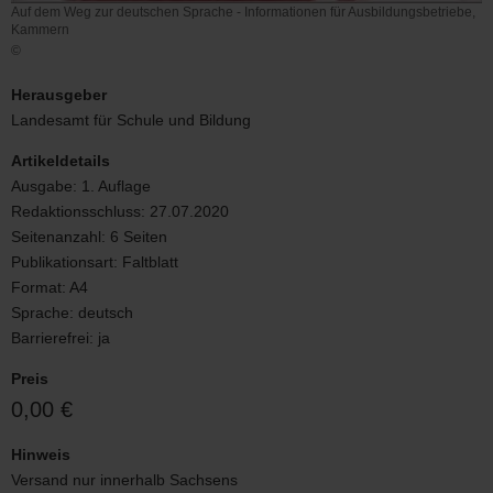
Auf dem Weg zur deutschen Sprache - Informationen für Ausbildungsbetriebe,
Kammern
©
Auf
dem
Herausgeber
Weg
Landesamt für Schule und Bildung
zur
deutschen
Artikeldetails
Sprache
Ausgabe:
1. Auflage
-
Redaktionsschluss:
27.07.2020
Informationen
für
Seitenanzahl:
6 Seiten
Ausbildungsbetriebe,
Publikationsart:
Faltblatt
Kammern
Format:
A4
Sprache:
deutsch
Barrierefrei:
ja
Preis
0,00 €
Hinweis
Versand nur innerhalb Sachsens