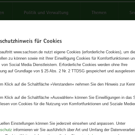
reifende
en
Politik und Verwaltung
Themen
Se
schutzhinweis für Cookies
Schrif
auftritt www.sachsen.de nutzt eigene Cookies (erforderliche Cookies), um die
tellen zu können sowie mit Ihrer Einwilligung Cookies für Komfortfunktionen u
vative Abluftreinigung in der
t
 von Social Media Dienstleistern. Erforderliche Cookies werden ohne Ihre
igung auf Grundlage von § 25 Abs. 2 Nr. 2 TTDSG gespeichert und ausgelesen
haltung
em Klick auf die Schaltfläche »Verstanden« nehmen Sie den Hinweis zur Kenn
eihe, Heft 2/2017
em Klick auf die Schaltfläche »Auswählen« können Sie Einwilligungen in das 
lesen von Cookies für die Nutzung von Komfortfunktionen und Soziale Medie
Herausgeber
Landesamt für Umwelt, Landwirts
Geologie
tuellen Einstellungen können Sie jederzeit einsehen und anpassen. Unter
nschutz
informieren wir Sie ausführlich über Art und Umfang der Datenverarbe
Artikeldetails