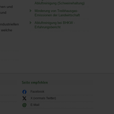
Abluftreinigung (Schweinehaltung)
chen und
Minderung von Treibhausgas-
 und
Emissionen der Landwirtschaft
Abluftreinigung bei BHKW -
ndustriellen
Erfahrungsbericht
d welche
Seite empfehlen
Facebook
X (vormals Twitter)
E-Mail