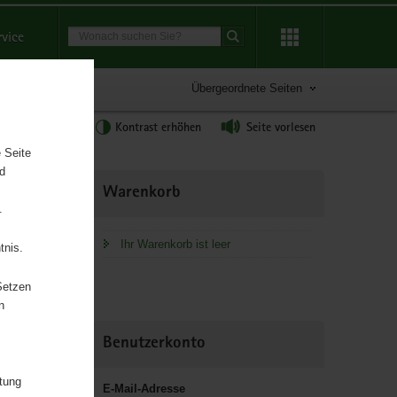
Suchbegriff
rvice
Suche starten
Übergeordnete Seiten
tgröße anpassen
Kontrast erhöhen
Seite vorlesen
 Seite
nd
Weitere
Warenkorb
Information
.
Ihr Warenkorb ist leer
tnis.
Setzen
n
chaft und
Benutzerkonto
itung
E-Mail-Adresse