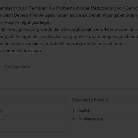
wendet sich an Tierhalter, die Probleme mit der Reduzierung von Gerü
en beim Betrieb ihrer Anlagen haben sowie an Genehmigungsbehörden
von Abluftreinigungsanlagen.
 der Geflügelhaltung wurde die Übertragbarkeit von Erkenntnissen der i
ung auf Anlagen der Landwirtschaft geprüft. Es wird aufgezeigt, ob un
en bestehen, um eine deutliche Minderung von Bioaerosol- und
sionen zu erreichen.
u: Publikationen
Verwandte Portale
ht
Amt24
sum
Medienservice