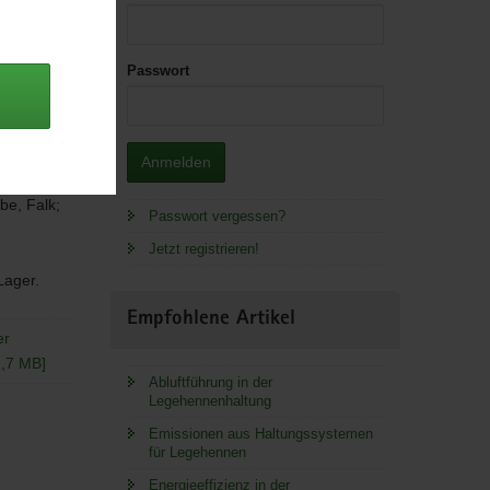
Passwort
Anmelden
be, Falk;
Passwort vergessen?
Jetzt registrieren!
 Lager.
Empfohlene Artikel
er
1,7 MB]
Abluftführung in der
Legehennenhaltung
Emissionen aus Haltungssystemen
für Legehennen
Energieeffizienz in der