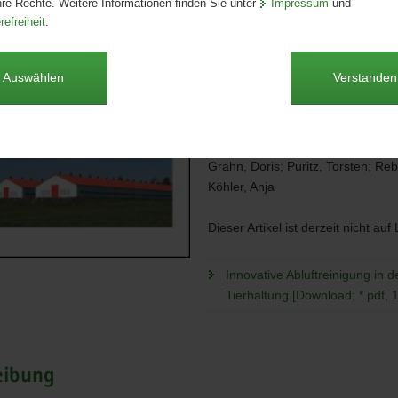
hre Rechte. Weitere Informationen finden Sie unter
Impressum
und
Ausgabe:
1. Auflage
refreiheit
.
Redaktionsschluss:
18.12.2016
Seitenanzahl:
93 Seiten
Publikationsart:
Schriftenreihe
Auswählen
Verstanden
Format:
A4
Sprache:
deutsch
Autoren
Grahn, Doris; Puritz, Torsten; Reb
Köhler, Anja
Dieser Artikel ist derzeit nicht auf
Innovative Abluftreinigung in d
Tierhaltung [Download; *.pdf, 
eibung