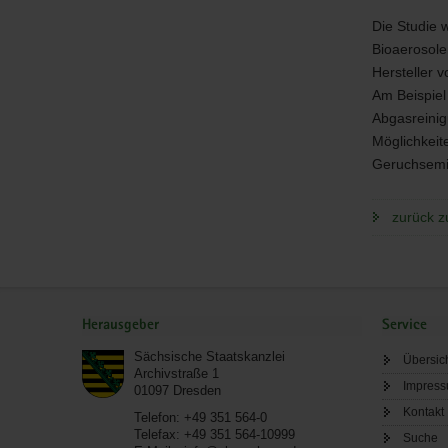
Die Studie 
Bioaerosol
Hersteller 
Am Beispiel
Abgasreinig
Möglichkeit
Geruchsemis
zurück z
Service
Herausgeber
Service
Sächsische Staatskanzlei
Übersic
Archivstraße 1
Impres
01097
Dresden
Kontakt
Telefon:
+49 351 564-0
Telefax:
+49 351 564-10999
Suche