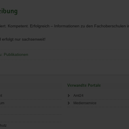
eibung
tiert. Kompetent. Erfolgreich – Informationen zu den Fachoberschulen 
 erfolgt nur sachsenweit!
u: Publikationen
Verwandte Portale
ht
Amt24
sum
Medienservice
hutz