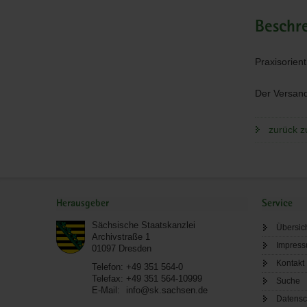
Beschr
Praxisorien
Der Versand
zurück z
Service
Herausgeber
Service
Sächsische Staatskanzlei
Übersic
Archivstraße 1
Impres
01097
Dresden
Kontakt
Telefon:
+49 351 564-0
Telefax:
+49 351 564-10999
Suche
E-Mail:
info@sk.sachsen.de
Datensc