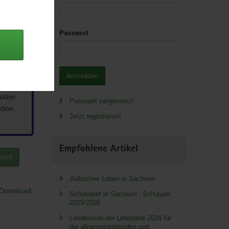
Passwort
Anmelden
utzer
Passwort vergessen?
ktion
Jetzt registrieren!
Empfohlene Artikel
korb
Jüdisches Leben in Sachsen
[Download;
Schulsport in Sachsen - Schuljahr
2025/2026
Landesliste der Lehrpläne 2024 für
die allgemeinbildenden und