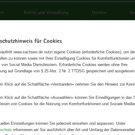
reifende
en
Politik und Verwaltung
Themen
Se
schutzhinweis für Cookies
Schrif
auftritt www.sachsen.de nutzt eigene Cookies (erforderliche Cookies), um die
tellen zu können sowie mit Ihrer Einwilligung Cookies für Komfortfunktionen u
oberschulen in Sachsen
t
 von Social Media Dienstleistern. Erforderliche Cookies werden ohne Ihre
igung auf Grundlage von § 25 Abs. 2 Nr. 2 TTDSG gespeichert und ausgelesen
Herausgeber
em Klick auf die Schaltfläche »Verstanden« nehmen Sie den Hinweis zur Kenn
Staatsministerium für Kultus
em Klick auf die Schaltfläche »Auswählen« können Sie Einwilligungen in das 
Artikeldetails
lesen von Cookies für die Nutzung von Komfortfunktionen und Soziale Medie
Ausgabe:
2. Auflage
Redaktionsschluss:
01.09.2020
Seitenanzahl:
6 Seiten
tuellen Einstellungen können Sie jederzeit einsehen und anpassen. Unter
Publikationsart:
Faltblatt
nschutz
informieren wir Sie ausführlich über Art und Umfang der Datenverarbe
Format:
DIN-lang