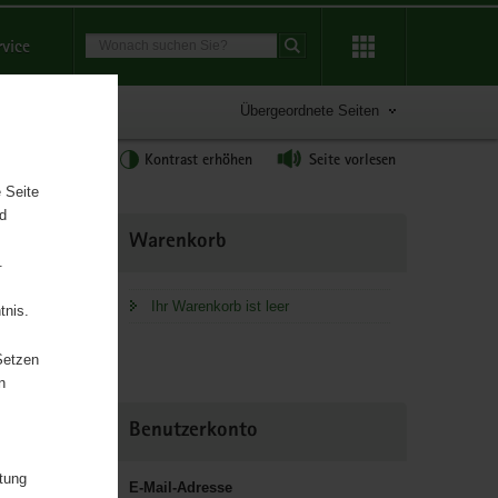
Suchbegriff
rvice
Suche starten
Übergeordnete Seiten
tgröße anpassen
Kontrast erhöhen
Seite vorlesen
 Seite
nd
Weitere
Warenkorb
Information
.
Ihr Warenkorb ist leer
tnis.
Setzen
n
Benutzerkonto
itung
E-Mail-Adresse