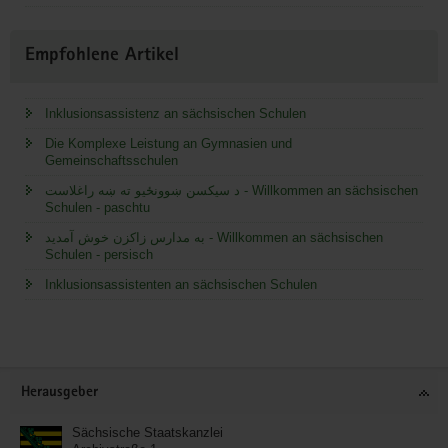
Empfohlene Artikel
Inklusionsassistenz an sächsischen Schulen
Die Komplexe Leistung an Gymnasien und
Gemeinschaftsschulen
د سیکسن ښوونځیو ته ښه راغلاست - Willkommen an sächsischen
Schulen - paschtu
به مدارس زاکزن خوش آمدید - Willkommen an sächsischen
Schulen - persisch
Inklusionsassistenten an sächsischen Schulen
Service
Herausgeber
Sächsische Staatskanzlei