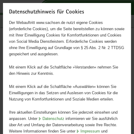
P
P
P
H
S
o
o
o
a
e
Datenschutzhinweis für Cookies
r
r
r
u
r
Publikationen
Der Webauftritt www.sachsen.de nutzt eigene Cookies
t
t
t
p
v
(erforderliche Cookies), um die Seite bereitstellen zu können sowie
a
a
a
t
i
mit Ihrer Einwilligung Cookies für Komfortfunktionen und Cookies
l
l
l
i
c
Landesliste der Lehrpläne
Hauptinhalt
von Social Media Dienstleistern. Erforderliche Cookies werden
ü
n
t
n
e
ohne Ihre Einwilligung auf Grundlage von § 25 Abs. 2 Nr. 2 TTDSG
2024 für die
b
a
h
h
gespeichert und ausgelesen.
e
v
e
a
allgemeinbildenden und
r
i
m
l
Mit einem Klick auf die Schaltfläche »Verstanden« nehmen Sie
g
g
e
t
den Hinweis zur Kenntnis.
berufsbildenden Schulen im
r
a
n
e
t
Mit einem Klick auf die Schaltfläche »Auswählen« können Sie
Freistaat Sachsen
i
i
Einwilligungen in das Setzen und Auslesen von Cookies für die
Nutzung von Komfortfunktionen und Soziale Medien erteilen.
f
o
e
n
Lehrpläne 2024
Ihre aktuellen Einstellungen können Sie jederzeit einsehen und
n
anpassen. Unter
Datenschutz
informieren wir Sie ausführlich
d
über Art und Umfang der Datenverarbeitung sowie Ihre Rechte.
e
Weitere Informationen finden Sie unter
Impressum
und
N