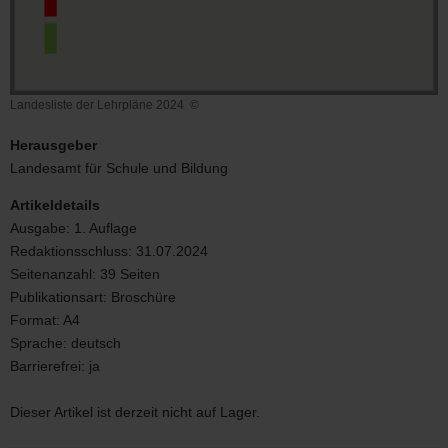
Landesliste der Lehrpläne 2024
©
Landesliste
der
Herausgeber
Lehrpläne
Landesamt für Schule und Bildung
2024
Artikeldetails
Ausgabe:
1. Auflage
Redaktionsschluss:
31.07.2024
Seitenanzahl:
39 Seiten
Publikationsart:
Broschüre
Format:
A4
Sprache:
deutsch
Barrierefrei:
ja
Dieser Artikel ist derzeit nicht auf Lager.