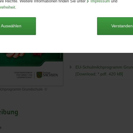
hre Rechte. Weitere Informationen finden Sie unter
Impressum
und
Ausgabe:
1. Auflage
refreiheit
.
Redaktionsschluss:
13.03.2026
Seitenanzahl:
1 Seiten
Publikationsart:
Poster/Plakat
Auswählen
Verstanden
Format:
A2
Sprache:
deutsch
Dieser Artikel ist derzeit nicht auf
EU-Schulmilchprogramm Grun
[Download; *.pdf, 420 kB]
lchprogramm Grundschule
©
hprogramm
le
eibung
e