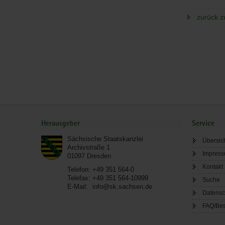
zurück z
Service
Herausgeber
Service
Sächsische Staatskanzlei
Übersic
Archivstraße 1
Impres
01097
Dresden
Kontakt
Telefon:
+49 351 564-0
Telefax:
+49 351 564-10999
Suche
E-Mail:
info@sk.sachsen.de
Datensc
FAQ/Bes