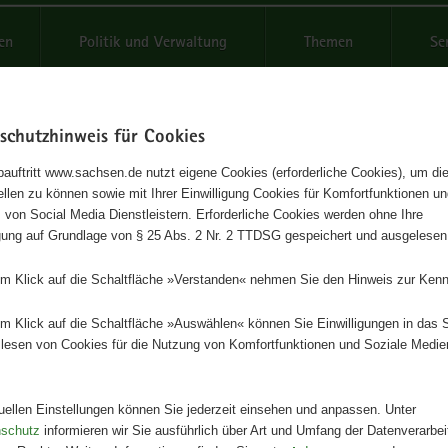
reifende
en
Politik und Verwaltung
Themen
Se
schutzhinweis für Cookies
Schrif
auftritt www.sachsen.de nutzt eigene Cookies (erforderliche Cookies), um die
tellen zu können sowie mit Ihrer Einwilligung Cookies für Komfortfunktionen u
Schulprogramm für Obst, Gem
t
 von Social Media Dienstleistern. Erforderliche Cookies werden ohne Ihre
igung auf Grundlage von § 25 Abs. 2 Nr. 2 TTDSG gespeichert und ausgelesen
 Milch
em Klick auf die Schaltfläche »Verstanden« nehmen Sie den Hinweis zur Kenn
ule
em Klick auf die Schaltfläche »Auswählen« können Sie Einwilligungen in das 
lesen von Cookies für die Nutzung von Komfortfunktionen und Soziale Medie
Herausgeber
Staatsministerium für Umwelt und
Landwirtschaft
tuellen Einstellungen können Sie jederzeit einsehen und anpassen. Unter
nschutz
informieren wir Sie ausführlich über Art und Umfang der Datenverarbe
Artikeldetails