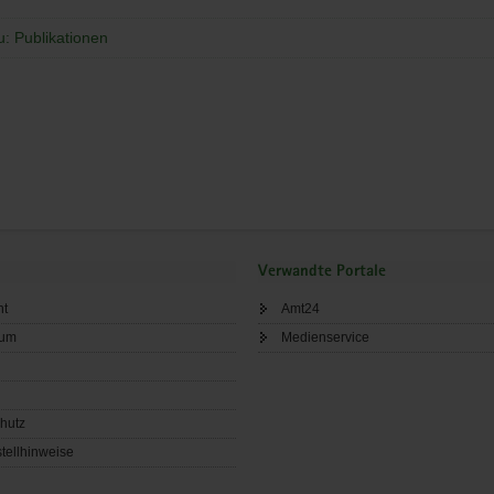
u: Publikationen
Verwandte Portale
ht
Amt24
sum
Medienservice
hutz
tellhinweise