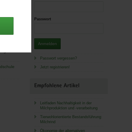
Passwort
Anmelden
 Lager.
Passwort vergessen?
dschule
Jetzt registrieren!
Empfohlene Artikel
Leitfaden Nachhaltigkeit in der
Milchproduktion und -verarbeitung
Tierwohlorientierte Bestandsführung:
Milchrind
Ökonomie der alternativen