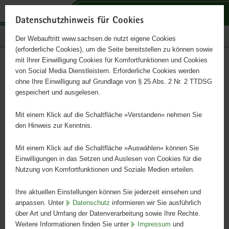
P
P
P
H
S
o
o
o
a
e
Datenschutzhinweis für Cookies
r
r
r
u
r
Publikationen
Der Webauftritt www.sachsen.de nutzt eigene Cookies
t
t
t
p
v
(erforderliche Cookies), um die Seite bereitstellen zu können sowie
a
a
a
t
i
mit Ihrer Einwilligung Cookies für Komfortfunktionen und Cookies
l
l
l
i
c
Năm trước khi vào lớp Một
Hauptinhalt
von Social Media Dienstleistern. Erforderliche Cookies werden
ü
n
t
n
e
ohne Ihre Einwilligung auf Grundlage von § 25 Abs. 2 Nr. 2 TTDSG
- Das Jahr vor Schulbeginn -
b
a
h
h
gespeichert und ausgelesen.
e
v
e
a
vietnamesisch
r
i
m
l
Mit einem Klick auf die Schaltfläche »Verstanden« nehmen Sie
g
g
e
t
den Hinweis zur Kenntnis.
r
a
n
Cẩm nang hướng dẫn cho cha mẹ
e
t
Mit einem Klick auf die Schaltfläche »Auswählen« können Sie
i
i
Einwilligungen in das Setzen und Auslesen von Cookies für die
Nutzung von Komfortfunktionen und Soziale Medien erteilen.
f
o
e
n
Ihre aktuellen Einstellungen können Sie jederzeit einsehen und
n
anpassen. Unter
Datenschutz
informieren wir Sie ausführlich
d
über Art und Umfang der Datenverarbeitung sowie Ihre Rechte.
e
Weitere Informationen finden Sie unter
Impressum
und
N