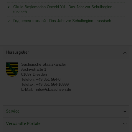
Okula Başlamadan Önceki Yıl - Das Jahr vor Schulbeginn -
türkisch
Год перед школой - Das Jahr vor Schulbeginn - russisch
Service
Herausgeber
Sächsische Staatskanzlei
Archivstraße 1
01097
Dresden
Telefon:
+49 351 564-0
Telefax:
+49 351 564-10999
E-Mail:
info@sk.sachsen.de
Service
Verwandte Portale