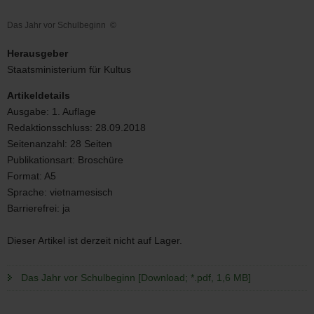
Das Jahr vor Schulbeginn
©
Das
Jahr
Herausgeber
vor
Staatsministerium für Kultus
Schulbeginn
Artikeldetails
Ausgabe:
1. Auflage
Redaktionsschluss:
28.09.2018
Seitenanzahl:
28 Seiten
Publikationsart:
Broschüre
Format:
A5
Sprache:
vietnamesisch
Barrierefrei:
ja
Dieser Artikel ist derzeit nicht auf Lager.
Das Jahr vor Schulbeginn [Download; *.pdf, 1,6 MB]