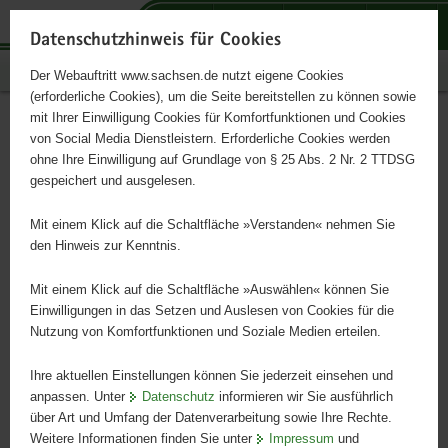
P
P
P
H
S
o
o
o
a
e
Datenschutzhinweis für Cookies
r
r
r
u
r
Publikationen
Der Webauftritt www.sachsen.de nutzt eigene Cookies
t
t
t
p
v
(erforderliche Cookies), um die Seite bereitstellen zu können sowie
a
a
a
t
i
mit Ihrer Einwilligung Cookies für Komfortfunktionen und Cookies
l
l
l
i
c
Empfehlung zur Entwicklung
Hauptinhalt
von Social Media Dienstleistern. Erforderliche Cookies werden
ü
n
t
n
e
ohne Ihre Einwilligung auf Grundlage von § 25 Abs. 2 Nr. 2 TTDSG
von schulischen
b
a
h
h
gespeichert und ausgelesen.
e
v
e
a
Medienbildungskonzepten
r
i
m
l
Mit einem Klick auf die Schaltfläche »Verstanden« nehmen Sie
g
g
e
t
den Hinweis zur Kenntnis.
r
a
n
e
t
Mit einem Klick auf die Schaltfläche »Auswählen« können Sie
i
i
Einwilligungen in das Setzen und Auslesen von Cookies für die
Nutzung von Komfortfunktionen und Soziale Medien erteilen.
f
o
e
n
Ihre aktuellen Einstellungen können Sie jederzeit einsehen und
n
anpassen. Unter
Datenschutz
informieren wir Sie ausführlich
d
über Art und Umfang der Datenverarbeitung sowie Ihre Rechte.
e
Weitere Informationen finden Sie unter
Impressum
und
N