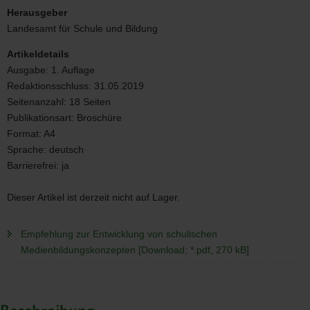
zur
Herausgeber
Entwicklung
Landesamt für Schule und Bildung
von
schulischen
Artikeldetails
Medienbildungskonzepten
Ausgabe:
1. Auflage
Redaktionsschluss:
31.05.2019
Seitenanzahl:
18 Seiten
Publikationsart:
Broschüre
Format:
A4
Sprache:
deutsch
Barrierefrei:
ja
Dieser Artikel ist derzeit nicht auf Lager.
Empfehlung zur Entwicklung von schulischen
Medienbildungskonzepten [Download; *.pdf, 270 kB]