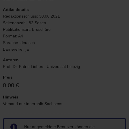
Entwicklung
Artikeldetails
Redaktionsschluss:
30.06.2021
Seitenanzahl:
82 Seiten
Publikationsart:
Broschüre
Format:
A4
Sprache:
deutsch
Barrierefrei:
ja
Autoren
Prof. Dr. Katrin Liebers, Universität Leipzig
Preis
0,00 €
Hinweis
Versand nur innerhalb Sachsens
Hinweis
Nur angemeldete Benutzer können die