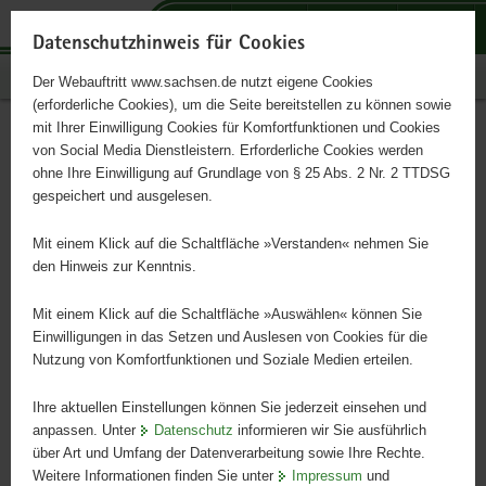
P
P
P
H
S
o
o
o
a
e
Datenschutzhinweis für Cookies
r
r
r
u
r
Publikationen
Der Webauftritt www.sachsen.de nutzt eigene Cookies
t
t
t
p
v
(erforderliche Cookies), um die Seite bereitstellen zu können sowie
a
a
a
t
i
mit Ihrer Einwilligung Cookies für Komfortfunktionen und Cookies
l
l
l
i
c
Förderung der kognitiven
Hauptinhalt
von Social Media Dienstleistern. Erforderliche Cookies werden
ü
n
t
n
e
ohne Ihre Einwilligung auf Grundlage von § 25 Abs. 2 Nr. 2 TTDSG
Entwicklung
b
a
h
h
gespeichert und ausgelesen.
e
v
e
a
r
i
m
l
Mit einem Klick auf die Schaltfläche »Verstanden« nehmen Sie
von Kindern im Anfangsunterricht der Grundschule
g
g
e
t
den Hinweis zur Kenntnis.
r
a
n
e
t
Mit einem Klick auf die Schaltfläche »Auswählen« können Sie
i
i
Einwilligungen in das Setzen und Auslesen von Cookies für die
Nutzung von Komfortfunktionen und Soziale Medien erteilen.
f
o
e
n
Ihre aktuellen Einstellungen können Sie jederzeit einsehen und
n
anpassen. Unter
Datenschutz
informieren wir Sie ausführlich
d
über Art und Umfang der Datenverarbeitung sowie Ihre Rechte.
e
Weitere Informationen finden Sie unter
Impressum
und
N