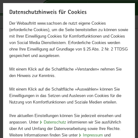
P
P
P
H
S
o
o
o
a
e
Datenschutzhinweis für Cookies
r
r
r
u
r
Publikationen
Der Webauftritt www.sachsen.de nutzt eigene Cookies
t
t
t
p
v
(erforderliche Cookies), um die Seite bereitstellen zu können sowie
a
a
a
t
i
mit Ihrer Einwilligung Cookies für Komfortfunktionen und Cookies
l
l
l
i
c
Handlungsleitfaden zur
Hauptinhalt
von Social Media Dienstleistern. Erforderliche Cookies werden
ü
n
t
n
e
ohne Ihre Einwilligung auf Grundlage von § 25 Abs. 2 Nr. 2 TTDSG
Gefährdungsbeurteilung
b
a
h
h
gespeichert und ausgelesen.
e
v
e
a
psychischer
r
i
m
l
Mit einem Klick auf die Schaltfläche »Verstanden« nehmen Sie
g
g
e
t
den Hinweis zur Kenntnis.
Arbeitsbelastungen in der
r
a
n
e
t
Mit einem Klick auf die Schaltfläche »Auswählen« können Sie
öffentlichen Verwaltung
i
i
Einwilligungen in das Setzen und Auslesen von Cookies für die
Nutzung von Komfortfunktionen und Soziale Medien erteilen.
f
o
e
n
- HaGepA -
Ihre aktuellen Einstellungen können Sie jederzeit einsehen und
n
anpassen. Unter
Datenschutz
informieren wir Sie ausführlich
d
über Art und Umfang der Datenverarbeitung sowie Ihre Rechte.
e
Weitere Informationen finden Sie unter
Impressum
und
N