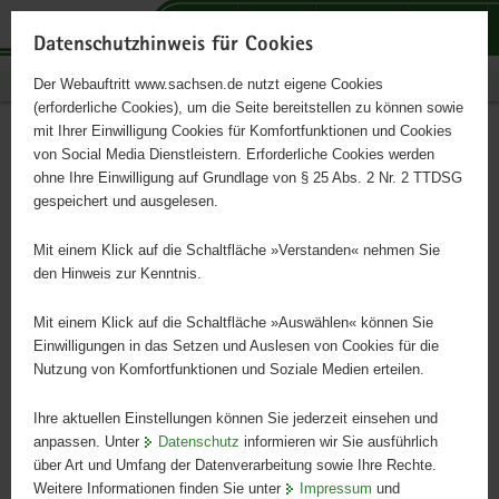
P
P
P
H
S
o
o
o
a
e
Datenschutzhinweis für Cookies
r
r
r
u
r
Publikationen
Der Webauftritt www.sachsen.de nutzt eigene Cookies
t
t
t
p
v
(erforderliche Cookies), um die Seite bereitstellen zu können sowie
a
a
a
t
i
mit Ihrer Einwilligung Cookies für Komfortfunktionen und Cookies
l
l
l
i
c
Handlungsleitfaden zur
Hauptinhalt
von Social Media Dienstleistern. Erforderliche Cookies werden
ü
n
t
n
e
ohne Ihre Einwilligung auf Grundlage von § 25 Abs. 2 Nr. 2 TTDSG
Berücksichtigung psychischer
b
a
h
h
gespeichert und ausgelesen.
e
v
e
a
Arbeitsbelastung in der
r
i
m
l
Mit einem Klick auf die Schaltfläche »Verstanden« nehmen Sie
g
g
e
t
den Hinweis zur Kenntnis.
Gefährdungsbeurteilung:
r
a
n
e
t
Mit einem Klick auf die Schaltfläche »Auswählen« können Sie
i
i
Einwilligungen in das Setzen und Auslesen von Cookies für die
Bereich Justizvollzugsanstalten (HaBePsy-JVA)
Nutzung von Komfortfunktionen und Soziale Medien erteilen.
f
o
e
n
Ihre aktuellen Einstellungen können Sie jederzeit einsehen und
n
anpassen. Unter
Datenschutz
informieren wir Sie ausführlich
d
über Art und Umfang der Datenverarbeitung sowie Ihre Rechte.
e
Weitere Informationen finden Sie unter
Impressum
und
N