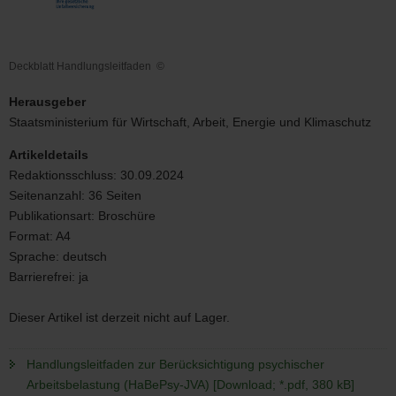
Deckblatt Handlungsleitfaden
©
Deckblatt
Handlungsleitfaden
Herausgeber
Staatsministerium für Wirtschaft, Arbeit, Energie und Klimaschutz
Artikeldetails
Redaktionsschluss:
30.09.2024
Seitenanzahl:
36 Seiten
Publikationsart:
Broschüre
Format:
A4
Sprache:
deutsch
Barrierefrei:
ja
Dieser Artikel ist derzeit nicht auf Lager.
Handlungsleitfaden zur Berücksichtigung psychischer
Arbeitsbelastung (HaBePsy-JVA) [Download; *.pdf, 380 kB]