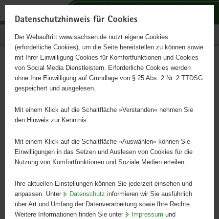
P
P
P
H
S
o
o
o
a
e
Datenschutzhinweis für Cookies
r
r
r
u
r
Publikationen
Der Webauftritt www.sachsen.de nutzt eigene Cookies
t
t
t
p
v
(erforderliche Cookies), um die Seite bereitstellen zu können sowie
a
a
a
t
i
mit Ihrer Einwilligung Cookies für Komfortfunktionen und Cookies
l
l
l
i
c
Denkmalpfleger im Ehrenamt
Hauptinhalt
von Social Media Dienstleistern. Erforderliche Cookies werden
ü
n
t
n
e
ohne Ihre Einwilligung auf Grundlage von § 25 Abs. 2 Nr. 2 TTDSG
b
a
h
h
gespeichert und ausgelesen.
e
v
e
a
Ein Engagement für das Hier und Heute
r
i
m
l
Mit einem Klick auf die Schaltfläche »Verstanden« nehmen Sie
g
g
e
t
den Hinweis zur Kenntnis.
r
a
n
e
t
Mit einem Klick auf die Schaltfläche »Auswählen« können Sie
i
i
Einwilligungen in das Setzen und Auslesen von Cookies für die
Nutzung von Komfortfunktionen und Soziale Medien erteilen.
f
o
e
n
Ihre aktuellen Einstellungen können Sie jederzeit einsehen und
n
anpassen. Unter
Datenschutz
informieren wir Sie ausführlich
d
über Art und Umfang der Datenverarbeitung sowie Ihre Rechte.
e
Weitere Informationen finden Sie unter
Impressum
und
N