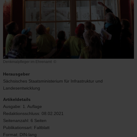
Denkmalpfleger im Ehrenamt
©
Denkmalpfleger
im
Herausgeber
Ehrenamt
Sächsisches Staatsministerium für Infrastruktur und
Landesentwicklung
Artikeldetails
Ausgabe:
1. Auflage
Redaktionsschluss:
08.02.2021
Seitenanzahl:
6 Seiten
Publikationsart:
Faltblatt
Format:
DIN-lang