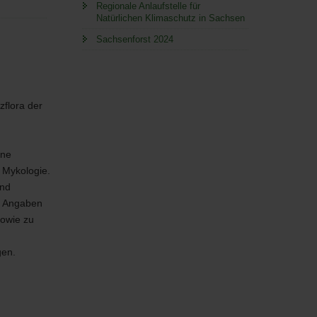
Regionale Anlaufstelle für
Natürlichen Klimaschutz in Sachsen
Sachsenforst 2024
zflora der
ine
n Mykologie.
und
, Angaben
sowie zu
gen.