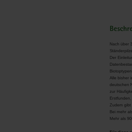
Beschr
Nach über 3
Ständerpilz
Der Einleit
Datenbestan
Biotoptypen
Alle bisher
deutschen 
zur Häufigk
Erstfunden,
Zudem gibt 
Bei mehr al
Mehr als 900
Für diese 