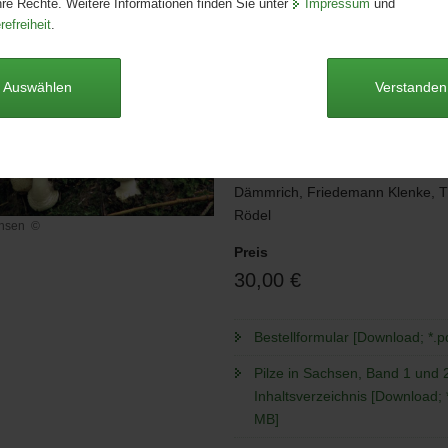
hre Rechte. Weitere Informationen finden Sie unter
Impressum
und
Seitenanzahl:
1720 Seiten
refreiheit
.
Publikationsart:
Broschüre
Format:
A4
Sprache:
deutsch
Auswählen
Verstanden
Barrierefrei:
ja
Autoren
Prof. Dr. Hans-Jürgen Hardtke, F
Dämmrich, Friedemann Klenke, 
Rödel
achsen
©
Preis
30,00 €
Bestellformular [Download; *.p
Pilze in Sachsen, Band 1 und 2
Inhaltsverzeichnis [Download; 
MB]