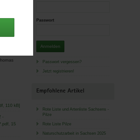
Passwort
Anmelden
rank
Thomas
Passwort vergessen?
Jetzt registrieren!
Empfohlene Artikel
df, 110 kB]
Rote Liste und Artenliste Sachsens -
Pilze
 -
*.pdf, 15
Rote Liste Pilze
Naturschutzarbeit in Sachsen 2025