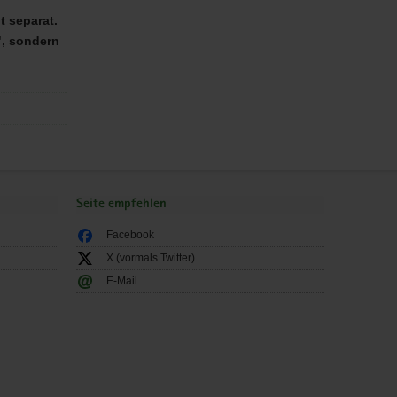
 separat.
", sondern
Seite empfehlen
Facebook
X (vormals Twitter)
E-Mail