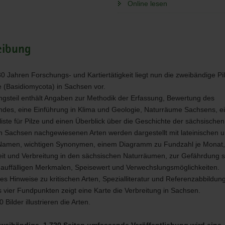
Online lesen
eibung
0 Jahren Forschungs- und Kartiertätigkeit liegt nun die zweibändige Pil
e (Basidiomycota) in Sachsen vor.
ungsteil enthält Angaben zur Methodik der Erfassung, Bewertung des
des, eine Einführung in Klima und Geologie, Naturräume Sachsens, e
liste für Pilze und einen Überblick über die Geschichte der sächsische
 in Sachsen nachgewiesenen Arten werden dargestellt mit lateinischen 
Namen, wichtigen Synonymen, einem Diagramm zu Fundzahl je Monat
eit und Verbreitung in den sächsischen Naturräumen, zur Gefährdung 
 auffälligen Merkmalen, Speisewert und Verwechslungsmöglichkeiten.
es Hinweise zu kritischen Arten, Spezialliteratur und Referenzabbildun
s vier Fundpunkten zeigt eine Karte die Verbreitung in Sachsen.
 Bilder illustrieren die Arten.
zweibändige, 1.720 Seiten umfassende Veröffentlichung wird eine