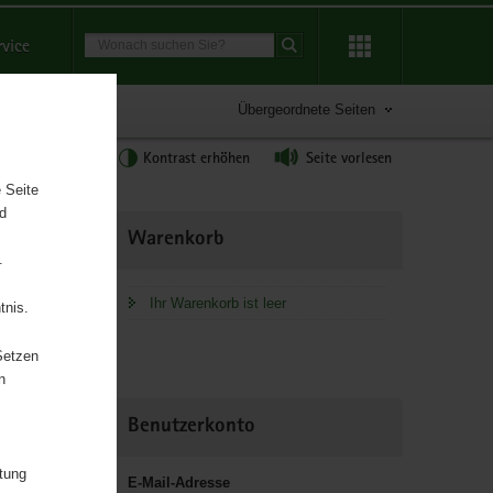
Suchbegriff
rvice
Suche starten
Übergeordnete Seiten
tgröße anpassen
Kontrast erhöhen
Seite vorlesen
 Seite
nd
Weitere
Warenkorb
Information
.
Ihr Warenkorb ist leer
tnis.
Setzen
chaft und
n
Benutzerkonto
itung
E-Mail-Adresse