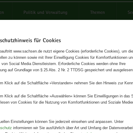
reifende
en
Politik und Verwaltung
Themen
Se
schutzhinweis für Cookies
Schrif
auftritt www.sachsen.de nutzt eigene Cookies (erforderliche Cookies), um die
tellen zu können sowie mit Ihrer Einwilligung Cookies für Komfortfunktionen u
e in Sachsen
t
 von Social Media Dienstleistern. Erforderliche Cookies werden ohne Ihre
igung auf Grundlage von § 25 Abs. 2 Nr. 2 TTDSG gespeichert und ausgelesen
2
em Klick auf die Schaltfläche »Verstanden« nehmen Sie den Hinweis zur Kenn
Herausgeber
em Klick auf die Schaltfläche »Auswählen« können Sie Einwilligungen in das 
Landesamt für Umwelt, Landwirts
lesen von Cookies für die Nutzung von Komfortfunktionen und Soziale Medie
Geologie
Artikeldetails
tuellen Einstellungen können Sie jederzeit einsehen und anpassen. Unter
Ausgabe:
1. Auflage
nschutz
informieren wir Sie ausführlich über Art und Umfang der Datenverarbe
Redaktionsschluss:
09.04.2021