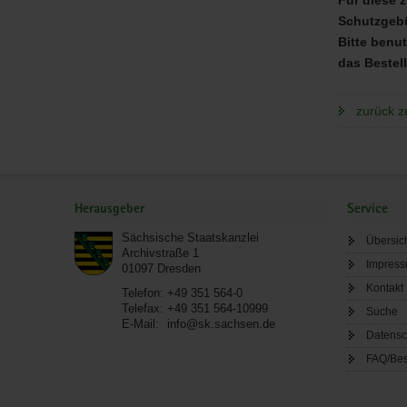
Schutzgebü
Bitte benu
das Bestell
zurück z
Service
Herausgeber
Service
Sächsische Staatskanzlei
Übersic
Archivstraße 1
Impres
01097
Dresden
Kontakt
Telefon:
+49 351 564-0
Telefax:
+49 351 564-10999
Suche
E-Mail:
info@sk.sachsen.de
Datensc
FAQ/Bes