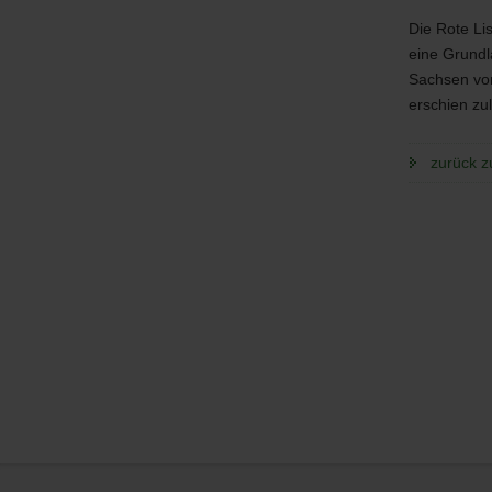
Die Rote Li
eine Grundl
Sachsen vor
erschien zul
zurück z
Service