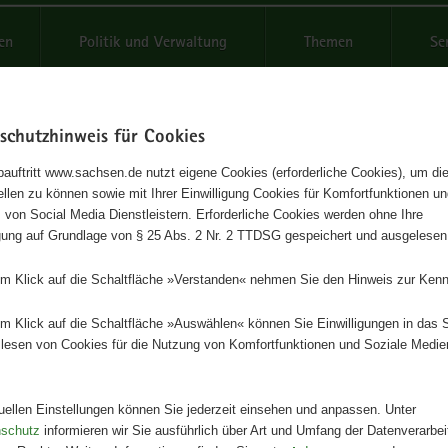
reifende
en
Politik und Verwaltung
Themen
Se
schutzhinweis für Cookies
Schrif
auftritt www.sachsen.de nutzt eigene Cookies (erforderliche Cookies), um die
tellen zu können sowie mit Ihrer Einwilligung Cookies für Komfortfunktionen u
 Liste und Artenliste Sachsens
t
 von Social Media Dienstleistern. Erforderliche Cookies werden ohne Ihre
igung auf Grundlage von § 25 Abs. 2 Nr. 2 TTDSG gespeichert und ausgelesen
em Klick auf die Schaltfläche »Verstanden« nehmen Sie den Hinweis zur Kenn
Herausgeber
em Klick auf die Schaltfläche »Auswählen« können Sie Einwilligungen in das 
Landesamt für Umwelt, Landwirts
lesen von Cookies für die Nutzung von Komfortfunktionen und Soziale Medie
Geologie
Artikeldetails
tuellen Einstellungen können Sie jederzeit einsehen und anpassen. Unter
Ausgabe:
2. Auflage
nschutz
informieren wir Sie ausführlich über Art und Umfang der Datenverarbe
Redaktionsschluss:
01.05.2015