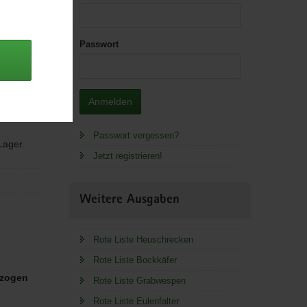
Passwort
 Frank;
Anmelden
Passwort vergessen?
 Lager.
Jetzt registrieren!
]
Weitere Ausgaben
Rote Liste Heuschrecken
Rote Liste Bockkäfer
zogen
Rote Liste Grabwespen
Rote Liste Eulenfalter