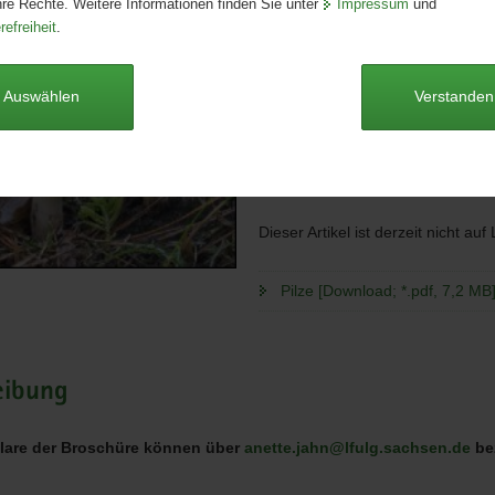
hre Rechte. Weitere Informationen finden Sie unter
Impressum
und
Seitenanzahl:
586 Seiten
refreiheit
.
Publikationsart:
Broschüre
Format:
A5
Sprache:
deutsch
Auswählen
Verstanden
Autoren
Hardtke, Hans-Jürgen; Dämmrich,
Klenke, Friedemann
Dieser Artikel ist derzeit nicht auf
Pilze [Download; *.pdf, 7,2 MB
eibung
lare der Broschüre können über
anette.jahn@lfulg.sachsen.de
be