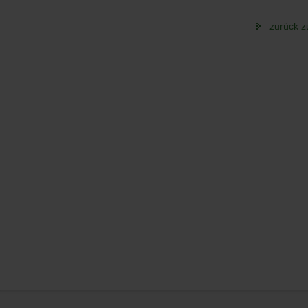
zurück z
Service