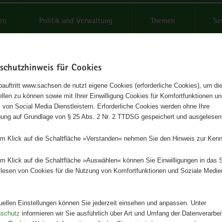
reifende
en
Politik und Verwaltung
Themen
Se
schutzhinweis für Cookies
Schrif
auftritt www.sachsen.de nutzt eigene Cookies (erforderliche Cookies), um die
tellen zu können sowie mit Ihrer Einwilligung Cookies für Komfortfunktionen u
 Liste Schwärmer
t
 von Social Media Dienstleistern. Erforderliche Cookies werden ohne Ihre
igung auf Grundlage von § 25 Abs. 2 Nr. 2 TTDSG gespeichert und ausgelesen
Herausgeber
em Klick auf die Schaltfläche »Verstanden« nehmen Sie den Hinweis zur Kenn
Landesamt für Umwelt, Landwirts
Geologie
em Klick auf die Schaltfläche »Auswählen« können Sie Einwilligungen in das 
lesen von Cookies für die Nutzung von Komfortfunktionen und Soziale Medie
Artikeldetails
Ausgabe:
1. Auflage
Redaktionsschluss:
01.11.2001
tuellen Einstellungen können Sie jederzeit einsehen und anpassen. Unter
Seitenanzahl:
24 Seiten
nschutz
informieren wir Sie ausführlich über Art und Umfang der Datenverarbe
Publikationsart:
Broschüre