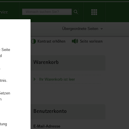
Suchbegriff
rvice
Suche starten
Übergeordnete Seiten
tgröße anpassen
Kontrast erhöhen
Seite vorlesen
 Seite
nd
Weitere
Warenkorb
Information
.
Ihr Warenkorb ist leer
tnis.
chaft und
Setzen
n
Benutzerkonto
itung
E-Mail-Adresse