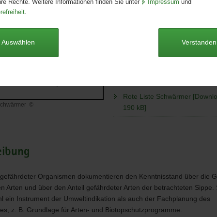
hre Rechte. Weitere Informationen finden Sie unter
Impressum
und
Format:
A4
refreiheit
.
Sprache:
deutsch
Autoren
Auswählen
Verstanden
Fischer, Uwe; Sobczyk, Thomas
Dieser Artikel ist derzeit nicht auf
Rote Liste Schwärmer [Downloa
 Schwärmer
©
190 kB]
r
eibung
 gefährdeter Organismen dokumentieren den Kenntnisstand über die 
en Arten und über den Anteil gefährdeter Arten der betrachteten Sippe. 
l ein Instrument der Umweltindikation als auch der Fachplanung des
es, z. B. Grundlage für Arten- und Biotopschutzprogramme.