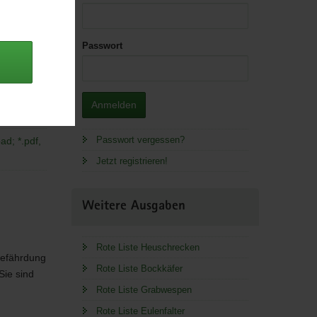
Passwort
 Lager.
Anmelden
Passwort vergessen?
d; *.pdf,
Jetzt registrieren!
Weitere Ausgaben
Rote Liste Heuschrecken
Gefährdung
Rote Liste Bockkäfer
Sie sind
Rote Liste Grabwespen
Rote Liste Eulenfalter