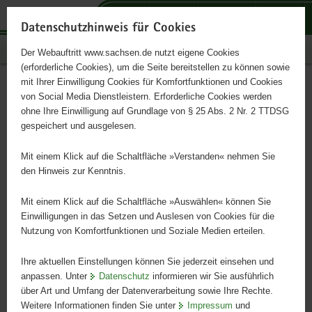
P
P
P
H
S
o
o
o
a
e
Datenschutzhinweis für Cookies
r
r
r
u
r
Publikationen
Der Webauftritt www.sachsen.de nutzt eigene Cookies
t
t
t
p
v
(erforderliche Cookies), um die Seite bereitstellen zu können sowie
a
a
a
t
i
mit Ihrer Einwilligung Cookies für Komfortfunktionen und Cookies
l
l
l
i
c
Rote Liste Steinfliegen
Hauptinhalt
von Social Media Dienstleistern. Erforderliche Cookies werden
ü
n
t
n
e
ohne Ihre Einwilligung auf Grundlage von § 25 Abs. 2 Nr. 2 TTDSG
b
a
h
h
gespeichert und ausgelesen.
e
v
e
a
r
i
m
l
Mit einem Klick auf die Schaltfläche »Verstanden« nehmen Sie
g
g
e
t
den Hinweis zur Kenntnis.
r
a
n
e
t
Mit einem Klick auf die Schaltfläche »Auswählen« können Sie
i
i
Einwilligungen in das Setzen und Auslesen von Cookies für die
Nutzung von Komfortfunktionen und Soziale Medien erteilen.
f
o
e
n
Ihre aktuellen Einstellungen können Sie jederzeit einsehen und
n
anpassen. Unter
Datenschutz
informieren wir Sie ausführlich
d
über Art und Umfang der Datenverarbeitung sowie Ihre Rechte.
e
Weitere Informationen finden Sie unter
Impressum
und
N