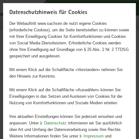
P
P
P
H
S
o
o
o
a
e
Datenschutzhinweis für Cookies
r
r
r
u
r
Publikationen
Der Webauftritt www.sachsen.de nutzt eigene Cookies
t
t
t
p
v
(erforderliche Cookies), um die Seite bereitstellen zu können sowie
a
a
a
t
i
mit Ihrer Einwilligung Cookies für Komfortfunktionen und Cookies
l
l
l
i
c
Rote Liste Blatthornkäfer
Hauptinhalt
von Social Media Dienstleistern. Erforderliche Cookies werden
ü
n
t
n
e
ohne Ihre Einwilligung auf Grundlage von § 25 Abs. 2 Nr. 2 TTDSG
und Hirschkäfer
b
a
h
h
gespeichert und ausgelesen.
e
v
e
a
r
i
m
l
Mit einem Klick auf die Schaltfläche »Verstanden« nehmen Sie
g
g
e
t
den Hinweis zur Kenntnis.
r
a
n
e
t
Mit einem Klick auf die Schaltfläche »Auswählen« können Sie
i
i
Einwilligungen in das Setzen und Auslesen von Cookies für die
Nutzung von Komfortfunktionen und Soziale Medien erteilen.
f
o
e
n
Ihre aktuellen Einstellungen können Sie jederzeit einsehen und
n
anpassen. Unter
Datenschutz
informieren wir Sie ausführlich
d
über Art und Umfang der Datenverarbeitung sowie Ihre Rechte.
e
Weitere Informationen finden Sie unter
Impressum
und
N