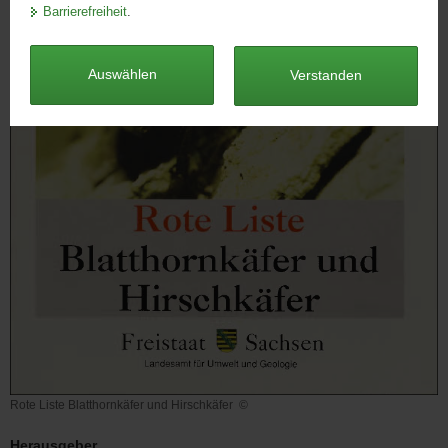
Barrierefreiheit
.
a
v
i
Auswählen
Verstanden
g
a
t
i
o
n
Rote Liste Blatthornkäfer und Hirschkäfer
©
Rote
Liste
Herausgeber