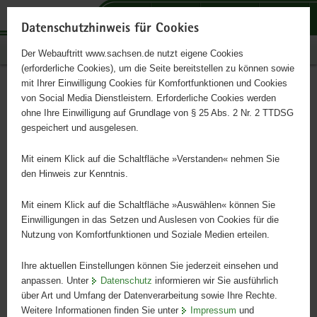
P
P
P
H
S
o
o
o
a
e
Datenschutzhinweis für Cookies
r
r
r
u
r
Publikationen
Der Webauftritt www.sachsen.de nutzt eigene Cookies
t
t
t
p
v
(erforderliche Cookies), um die Seite bereitstellen zu können sowie
a
a
a
t
i
mit Ihrer Einwilligung Cookies für Komfortfunktionen und Cookies
l
l
l
i
c
Rote Liste Weberknechte
Hauptinhalt
von Social Media Dienstleistern. Erforderliche Cookies werden
ü
n
t
n
e
ohne Ihre Einwilligung auf Grundlage von § 25 Abs. 2 Nr. 2 TTDSG
und Webspinnen
b
a
h
h
gespeichert und ausgelesen.
e
v
e
a
r
i
m
l
Mit einem Klick auf die Schaltfläche »Verstanden« nehmen Sie
g
g
e
t
den Hinweis zur Kenntnis.
r
a
n
e
t
Mit einem Klick auf die Schaltfläche »Auswählen« können Sie
i
i
Einwilligungen in das Setzen und Auslesen von Cookies für die
Nutzung von Komfortfunktionen und Soziale Medien erteilen.
f
o
e
n
Ihre aktuellen Einstellungen können Sie jederzeit einsehen und
n
anpassen. Unter
Datenschutz
informieren wir Sie ausführlich
d
über Art und Umfang der Datenverarbeitung sowie Ihre Rechte.
e
Weitere Informationen finden Sie unter
Impressum
und
N