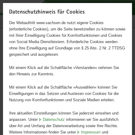
P
P
P
H
S
o
o
o
a
e
Datenschutzhinweis für Cookies
r
r
r
u
r
Publikationen
Der Webauftritt www.sachsen.de nutzt eigene Cookies
t
t
t
p
v
(erforderliche Cookies), um die Seite bereitstellen zu können sowie
a
a
a
t
i
mit Ihrer Einwilligung Cookies für Komfortfunktionen und Cookies
l
l
l
i
c
Rote Liste Farn- und
Hauptinhalt
von Social Media Dienstleistern. Erforderliche Cookies werden
ü
n
t
n
e
ohne Ihre Einwilligung auf Grundlage von § 25 Abs. 2 Nr. 2 TTDSG
Samenpflanzen
b
a
h
h
gespeichert und ausgelesen.
e
v
e
a
r
i
m
l
Mit einem Klick auf die Schaltfläche »Verstanden« nehmen Sie
g
g
e
t
den Hinweis zur Kenntnis.
r
a
n
e
t
Mit einem Klick auf die Schaltfläche »Auswählen« können Sie
i
i
Einwilligungen in das Setzen und Auslesen von Cookies für die
Nutzung von Komfortfunktionen und Soziale Medien erteilen.
f
o
e
n
Ihre aktuellen Einstellungen können Sie jederzeit einsehen und
n
anpassen. Unter
Datenschutz
informieren wir Sie ausführlich
d
über Art und Umfang der Datenverarbeitung sowie Ihre Rechte.
e
Weitere Informationen finden Sie unter
Impressum
und
N