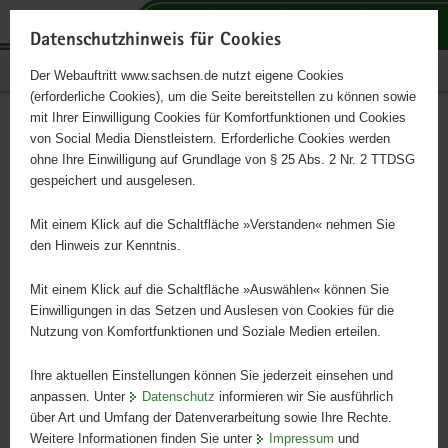
P
P
P
H
S
o
o
o
a
e
Datenschutzhinweis für Cookies
r
r
r
u
r
Publikationen
Der Webauftritt www.sachsen.de nutzt eigene Cookies
t
t
t
p
v
(erforderliche Cookies), um die Seite bereitstellen zu können sowie
a
a
a
t
i
mit Ihrer Einwilligung Cookies für Komfortfunktionen und Cookies
l
l
l
i
c
Rot- und Braunalgen
Hauptinhalt
von Social Media Dienstleistern. Erforderliche Cookies werden
ü
n
t
n
e
ohne Ihre Einwilligung auf Grundlage von § 25 Abs. 2 Nr. 2 TTDSG
b
a
h
h
gespeichert und ausgelesen.
e
v
e
a
Rote Liste und Artenliste Sachsens
r
i
m
l
Mit einem Klick auf die Schaltfläche »Verstanden« nehmen Sie
g
g
e
t
den Hinweis zur Kenntnis.
r
a
n
e
t
Mit einem Klick auf die Schaltfläche »Auswählen« können Sie
i
i
Einwilligungen in das Setzen und Auslesen von Cookies für die
Nutzung von Komfortfunktionen und Soziale Medien erteilen.
f
o
e
n
Ihre aktuellen Einstellungen können Sie jederzeit einsehen und
n
anpassen. Unter
Datenschutz
informieren wir Sie ausführlich
d
über Art und Umfang der Datenverarbeitung sowie Ihre Rechte.
e
Weitere Informationen finden Sie unter
Impressum
und
N