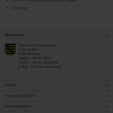
Rote Liste und Artenliste Sachsens - Zikaden
Rote Beete
Service
Herausgeber
Sächsische Staatskanzlei
Archivstraße 1
01097
Dresden
Telefon:
+49 351 564-0
Telefax:
+49 351 564-10999
E-Mail:
info@sk.sachsen.de
Service
Verwandte Portale
Seite empfehlen