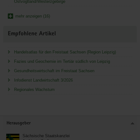
Ostvogtland/Westerzgebirge
mehr anzeigen (16)
Empfohlene Artikel
Handelsatlas für den Freistaat Sachsen (Region Leipzig)
Fazies und Geochemie im Tertiär südlich von Leipzig
Gesundheitswirtschaft im Freistaat Sachsen
Infodienst Landwirtschaft 3/2026
Regionales Wachstum
Service
Herausgeber
Sächsische Staatskanzlei