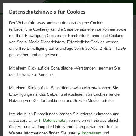
P
P
P
H
S
o
o
o
a
e
Datenschutzhinweis für Cookies
r
r
r
u
r
Publikationen
Der Webauftritt www.sachsen.de nutzt eigene Cookies
t
t
t
p
v
(erforderliche Cookies), um die Seite bereitstellen zu können sowie
a
a
a
t
i
mit Ihrer Einwilligung Cookies für Komfortfunktionen und Cookies
l
l
l
i
c
Der Braunkohlenbergbau im
Hauptinhalt
von Social Media Dienstleistern. Erforderliche Cookies werden
ü
n
t
n
e
ohne Ihre Einwilligung auf Grundlage von § 25 Abs. 2 Nr. 2 TTDSG
Südraum Leipzig
b
a
h
h
gespeichert und ausgelesen.
e
v
e
a
r
i
m
l
Mit einem Klick auf die Schaltfläche »Verstanden« nehmen Sie
Bergbaumonographie - Bergbau in Sachsen Band 11
g
g
e
t
den Hinweis zur Kenntnis.
r
a
n
e
t
Mit einem Klick auf die Schaltfläche »Auswählen« können Sie
i
i
Einwilligungen in das Setzen und Auslesen von Cookies für die
Nutzung von Komfortfunktionen und Soziale Medien erteilen.
f
o
e
n
Ihre aktuellen Einstellungen können Sie jederzeit einsehen und
n
anpassen. Unter
Datenschutz
informieren wir Sie ausführlich
d
über Art und Umfang der Datenverarbeitung sowie Ihre Rechte.
e
Weitere Informationen finden Sie unter
Impressum
und
N