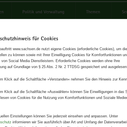
reifende
en
Politik und Verwaltung
Themen
Se
schutzhinweis für Cookies
Schrif
auftritt www.sachsen.de nutzt eigene Cookies (erforderliche Cookies), um die
tellen zu können sowie mit Ihrer Einwilligung Cookies für Komfortfunktionen u
polymetallische Skarnlagerstät
t
 von Social Media Dienstleistern. Erforderliche Cookies werden ohne Ihre
igung auf Grundlage von § 25 Abs. 2 Nr. 2 TTDSG gespeichert und ausgelesen
a-Globenstein
em Klick auf die Schaltfläche »Verstanden« nehmen Sie den Hinweis zur Kenn
nographie - Bergbau in Sachsen Band 8
em Klick auf die Schaltfläche »Auswählen« können Sie Einwilligungen in das 
lesen von Cookies für die Nutzung von Komfortfunktionen und Soziale Medie
Herausgeber
Landesamt für Umwelt, Landwirts
Geologie
tuellen Einstellungen können Sie jederzeit einsehen und anpassen. Unter
nschutz
informieren wir Sie ausführlich über Art und Umfang der Datenverarbe
Artikeldetails