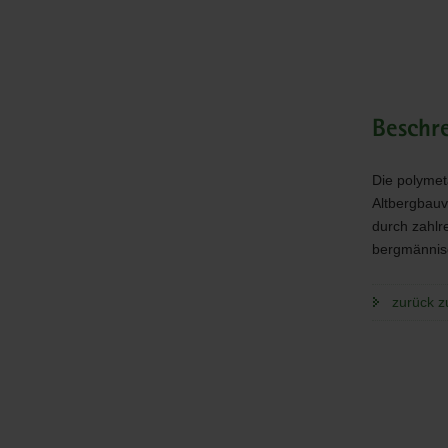
Beschr
Die polymet
Altbergbauv
durch zahl
bergmännisc
zurück z