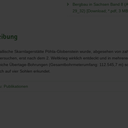
Bergbau in Sachsen Band 8 (
29_32) [Download; *.pdf, 3 MB
eibung
allische Skarnlagerstätte Pöhla-Globenstein wurde, abgesehen von zah
ersuchen, erst nach dem 2. Weltkrieg wirklich entdeckt und in mehrer
reiche Übertage-Bohrungen (Gesamtbohrmeterumfang: 112.545,7 m) s
h auf vier Sohlen erkundet.
u: Publikationen