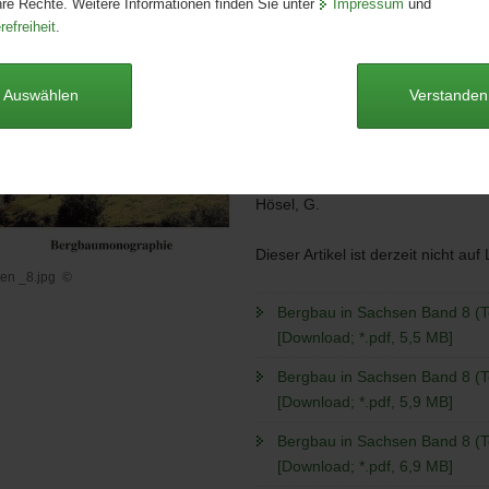
hre Rechte. Weitere Informationen finden Sie unter
Impressum
und
Ausgabe:
1. Auflage
refreiheit
.
Redaktionsschluss:
30.06.2001
Seitenanzahl:
147 Seiten
Publikationsart:
Broschüre
Auswählen
Verstanden
Format:
A4
Sprache:
deutsch
Autoren
Hösel, G.
Dieser Artikel ist derzeit nicht auf
en _8.jpg
©
hien
Bergbau in Sachsen Band 8 (Te
[Download; *.pdf, 5,5 MB]
Bergbau in Sachsen Band 8 (Te
[Download; *.pdf, 5,9 MB]
Bergbau in Sachsen Band 8 (Te
[Download; *.pdf, 6,9 MB]