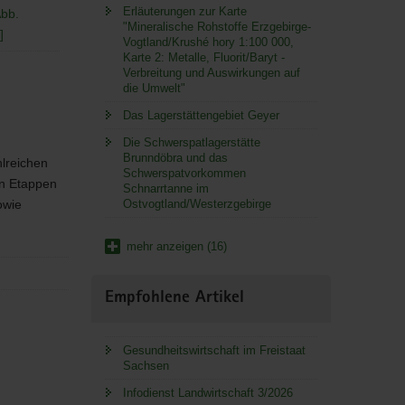
Erläuterungen zur Karte
Abb.
"Mineralische Rohstoffe Erzgebirge-
]
Vogtland/Krushé hory 1:100 000,
Karte 2: Metalle, Fluorit/Baryt -
Verbreitung und Auswirkungen auf
die Umwelt"
Das Lagerstättengebiet Geyer
Die Schwerspatlagerstätte
Brunndöbra und das
lreichen
Schwerspatvorkommen
en Etappen
Schnarrtanne im
owie
Ostvogtland/Westerzgebirge
mehr anzeigen (16)
Empfohlene Artikel
Gesundheitswirtschaft im Freistaat
Sachsen
Infodienst Landwirtschaft 3/2026