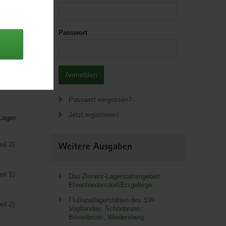
Passwort
Anmelden
Passwort vergessen?
Jetzt registrieren!
 Lager.
il 3)
Weitere Ausgaben
il 1)
Das Zinnerz-Lagerstättengebiet
Ehrenfriedersdorf/Erzgebirge
Flußspatlagerstätten des SW-
il 2)
Vogtlandes: Schönbrunn,
Bösenbrunn, Wiedersberg