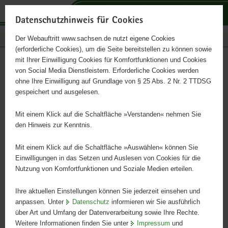
P
P
P
H
S
o
o
o
a
e
Datenschutzhinweis für Cookies
r
r
r
u
r
Publikationen
Der Webauftritt www.sachsen.de nutzt eigene Cookies
t
t
t
p
v
(erforderliche Cookies), um die Seite bereitstellen zu können sowie
a
a
a
t
i
mit Ihrer Einwilligung Cookies für Komfortfunktionen und Cookies
l
l
l
i
c
The Freiberg Mines Water
Hauptinhalt
von Social Media Dienstleistern. Erforderliche Cookies werden
ü
n
t
n
e
ohne Ihre Einwilligung auf Grundlage von § 25 Abs. 2 Nr. 2 TTDSG
Management System
b
a
h
h
gespeichert und ausgelesen.
e
v
e
a
r
i
m
l
Mit einem Klick auf die Schaltfläche »Verstanden« nehmen Sie
g
g
e
t
den Hinweis zur Kenntnis.
r
a
n
e
t
Mit einem Klick auf die Schaltfläche »Auswählen« können Sie
i
i
Einwilligungen in das Setzen und Auslesen von Cookies für die
Nutzung von Komfortfunktionen und Soziale Medien erteilen.
f
o
e
n
Ihre aktuellen Einstellungen können Sie jederzeit einsehen und
n
anpassen. Unter
Datenschutz
informieren wir Sie ausführlich
d
über Art und Umfang der Datenverarbeitung sowie Ihre Rechte.
e
Weitere Informationen finden Sie unter
Impressum
und
The Freiberg Mines Water Management System
©
N