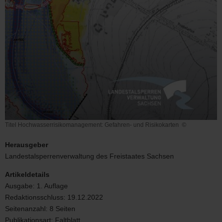
Titel Hochwasserrisikomanagement: Gefahren- und Risikokarten
©
Titel
Hochwasserrisikomanagement:
Herausgeber
Gefahren-
Landestalsperrenverwaltung des Freistaates Sachsen
und
Risikokarten
Artikeldetails
Ausgabe:
1. Auflage
Redaktionsschluss:
19.12.2022
Seitenanzahl:
8 Seiten
Publikationsart:
Faltblatt