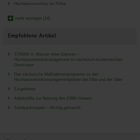
Hochwasserschutz für Flöha
mehr anzeigen (14)
Empfohlene Artikel
STRIMA II: Wasser ohne Grenzen –
Hochwasserrisikomanagement im sächsisch-tschechischen
Grenzraum
Das sächsische Maßnahmenprogramm zu den
Hochwasserrisikomanagementplänen der Elbe und der Oder
Eisgefahren
Arbeitshilfe zur Nutzung des GWN Viewers
Sandsackstapeln – Richtig gemacht!
Service