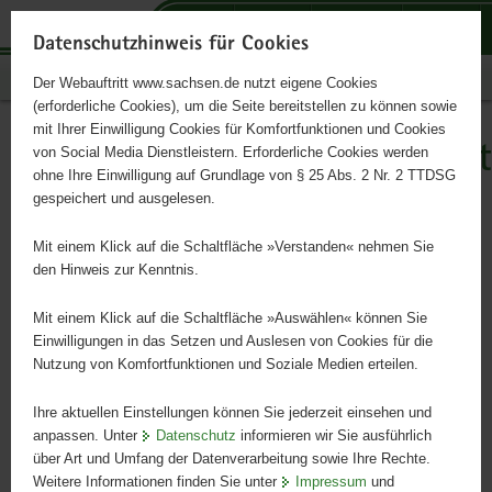
P
P
P
H
S
o
o
o
a
e
Datenschutzhinweis für Cookies
r
r
r
u
r
Publikationen
Der Webauftritt www.sachsen.de nutzt eigene Cookies
t
t
t
p
v
(erforderliche Cookies), um die Seite bereitstellen zu können sowie
a
a
a
t
i
mit Ihrer Einwilligung Cookies für Komfortfunktionen und Cookies
l
l
l
i
c
Hochwasserrisikomanagement
Hauptinhalt
von Social Media Dienstleistern. Erforderliche Cookies werden
ü
n
t
n
e
ohne Ihre Einwilligung auf Grundlage von § 25 Abs. 2 Nr. 2 TTDSG
Gefahren- und Risikokarten
b
a
h
h
gespeichert und ausgelesen.
e
v
e
a
r
i
m
l
Mit einem Klick auf die Schaltfläche »Verstanden« nehmen Sie
g
g
e
t
den Hinweis zur Kenntnis.
r
a
n
e
t
Mit einem Klick auf die Schaltfläche »Auswählen« können Sie
i
i
Einwilligungen in das Setzen und Auslesen von Cookies für die
Nutzung von Komfortfunktionen und Soziale Medien erteilen.
f
o
e
n
Ihre aktuellen Einstellungen können Sie jederzeit einsehen und
n
anpassen. Unter
Datenschutz
informieren wir Sie ausführlich
d
über Art und Umfang der Datenverarbeitung sowie Ihre Rechte.
e
Weitere Informationen finden Sie unter
Impressum
und
N