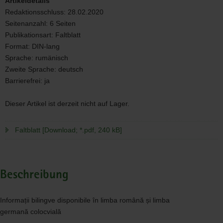
Artikeldetails
vectorfusionart,
Redaktionsschluss:
28.02.2020
Seite
Seitenanzahl:
6 Seiten
2:
Robert
Publikationsart:
Faltblatt
Kneschke)
Format:
DIN-lang
Sprache:
rumänisch
Zweite Sprache:
deutsch
Barrierefrei:
ja
Dieser Artikel ist derzeit nicht auf Lager.
Faltblatt [Download; *.pdf, 240 kB]
Beschreibung
Informații bilingve disponibile în limba română și limba
germană colocvială