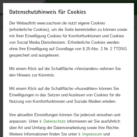
P
P
P
H
S
o
o
o
a
e
Datenschutzhinweis für Cookies
r
r
r
u
r
Publikationen
Der Webauftritt www.sachsen.de nutzt eigene Cookies
t
t
t
p
v
(erforderliche Cookies), um die Seite bereitstellen zu können sowie
a
a
a
t
i
mit Ihrer Einwilligung Cookies für Komfortfunktionen und Cookies
l
l
l
i
c
Bun venit în școlile din
Hauptinhalt
von Social Media Dienstleistern. Erforderliche Cookies werden
ü
n
t
n
e
ohne Ihre Einwilligung auf Grundlage von § 25 Abs. 2 Nr. 2 TTDSG
Saxonia - Willkommen in
b
a
h
h
gespeichert und ausgelesen.
e
v
e
a
Sachsen - rumänisch
r
i
m
l
Mit einem Klick auf die Schaltfläche »Verstanden« nehmen Sie
g
g
e
t
den Hinweis zur Kenntnis.
r
a
n
Willkommen in Sachsen
e
t
Mit einem Klick auf die Schaltfläche »Auswählen« können Sie
i
i
Einwilligungen in das Setzen und Auslesen von Cookies für die
Nutzung von Komfortfunktionen und Soziale Medien erteilen.
f
o
Informații bilingve disponibile în limba română și limba germană
e
n
colocvială
Ihre aktuellen Einstellungen können Sie jederzeit einsehen und
n
anpassen. Unter
Datenschutz
informieren wir Sie ausführlich
d
über Art und Umfang der Datenverarbeitung sowie Ihre Rechte.
e
Weitere Informationen finden Sie unter
Impressum
und
N