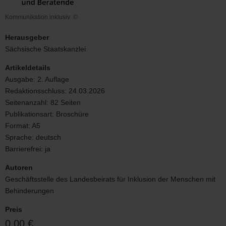
Kommunikation inklusiv
©
Kommunikation
inklusiv
Herausgeber
Sächsische Staatskanzlei
Artikeldetails
Ausgabe:
2. Auflage
Redaktionsschluss:
24.03.2026
Seitenanzahl:
82 Seiten
Publikationsart:
Broschüre
Format:
A5
Sprache:
deutsch
Barrierefrei:
ja
Autoren
Geschäftsstelle des Landesbeirats für Inklusion der Menschen mit
Behinderungen
Preis
0,00 €