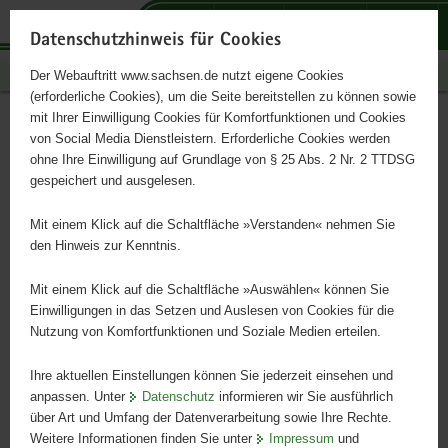
P
P
P
H
S
o
o
o
a
e
Datenschutzhinweis für Cookies
r
r
r
u
r
Publikationen
Der Webauftritt www.sachsen.de nutzt eigene Cookies
t
t
t
p
v
(erforderliche Cookies), um die Seite bereitstellen zu können sowie
a
a
a
t
i
mit Ihrer Einwilligung Cookies für Komfortfunktionen und Cookies
l
l
l
i
c
Kommunikation inklusiv und
Hauptinhalt
von Social Media Dienstleistern. Erforderliche Cookies werden
ü
n
t
n
e
ohne Ihre Einwilligung auf Grundlage von § 25 Abs. 2 Nr. 2 TTDSG
barrierefrei gestalten -
b
a
h
h
gespeichert und ausgelesen.
e
v
e
a
Informationen für
r
i
m
l
Mit einem Klick auf die Schaltfläche »Verstanden« nehmen Sie
g
g
e
t
den Hinweis zur Kenntnis.
Behördenmitarbeitende und
r
a
n
e
t
Mit einem Klick auf die Schaltfläche »Auswählen« können Sie
Beratende
i
i
Einwilligungen in das Setzen und Auslesen von Cookies für die
Nutzung von Komfortfunktionen und Soziale Medien erteilen.
f
o
e
n
Ihre aktuellen Einstellungen können Sie jederzeit einsehen und
n
anpassen. Unter
Datenschutz
informieren wir Sie ausführlich
d
über Art und Umfang der Datenverarbeitung sowie Ihre Rechte.
e
Weitere Informationen finden Sie unter
Impressum
und
N