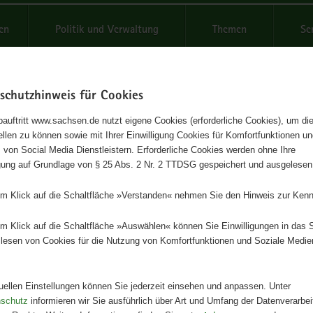
reifende
en
Politik und Verwaltung
Themen
Se
schutzhinweis für Cookies
Schrif
auftritt www.sachsen.de nutzt eigene Cookies (erforderliche Cookies), um die
tellen zu können sowie mit Ihrer Einwilligung Cookies für Komfortfunktionen u
ssung der
t
 von Social Media Dienstleistern. Erforderliche Cookies werden ohne Ihre
igung auf Grundlage von § 25 Abs. 2 Nr. 2 TTDSG gespeichert und ausgelesen
dstoffkontamination von Fisc
em Klick auf die Schaltfläche »Verstanden« nehmen Sie den Hinweis zur Kenn
2
em Klick auf die Schaltfläche »Auswählen« können Sie Einwilligungen in das 
lesen von Cookies für die Nutzung von Komfortfunktionen und Soziale Medie
icht
Herausgeber
tuellen Einstellungen können Sie jederzeit einsehen und anpassen. Unter
Landesamt für Umwelt, Landwirts
nschutz
informieren wir Sie ausführlich über Art und Umfang der Datenverarbe
Geologie