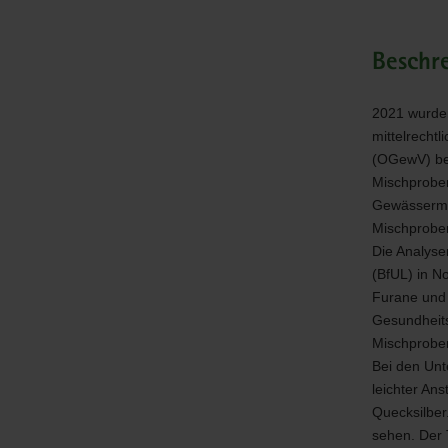
von
Fischen
2022
Beschr
2021 wurden
mittelrecht
(OGewV) bez
Mischproben
Gewässermes
Mischprobe
Die Analyse
(BfUL) in N
Furane und
Gesundheits
Mischproben
Bei den Unt
leichter Ans
Quecksilber
sehen. Der 