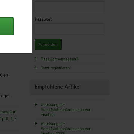
Passwort
Anmelden
Passwort vergessen?
Jetzt registrieren!
 Gert
Empfohlene Artikel
 Lager.
Erfassung der
Schadstoffkontamination von
amination
Fischen
.pdf, 1,7
Erfassung der
Schadstoffkontamination von
Fischen 2023