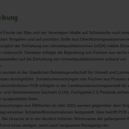
eibung
 Fische der Elbe und der Vereinigten Mulde auf Schadstoffe nach leb
lichen Vorgaben und auf prioritäre Stoffe laut Oberflächengewässerver
üglich der Einhaltung von Umweltqualitätsnormen (
UQN
) mittels Einz
 untersucht. Daneben erfolgte die Beprobung von Fischen aus sechs 
sstellen auf die Einhaltung von Umweltqualitätsnormen anhand von
n.
n wurden in der Staatlichen Betriebsgesellschaft für Umwelt und Landwi
ossen durchgeführt. Sonderuntersuchungen von Fischen aus Prossen a
 dioxinähnlichen
PCB
erfolgten in der Landesuntersuchungsanstalt für 
- und Veterinärwesen Sachsen (
LUA
), Fachgebiet 2.5 Pestizide anha
 ausgewählter Arten.
ersuchungen von Elbfischen im Jahr 2021 wurden gegenüber dem Vorj
tieg einzelner Schadstoffkonzentrationen festgestellt. Dies betrifft
PCB
. Die Ursache ist in der deutlich höheren Stückmasse der gefangenen 
Trend eines stetigen, wenn auch langsamen Rückgangs der