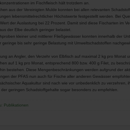
konzentrationen im Fischfleisch hält trotzdem an.
chen aus der Vereinigten Mulde konnten bei allen relevanten Schadstof
ungen lebensmittelrechtlicher Höchstwerte festgestellt werden. Bei Que
e Wert der Auslastung bei 22 Prozent. Damit sind diese Fischarten im Ve
us der Elbe deutlich geringer belastet.
chproben kleiner und mittlerer Fließgewässer konnten innerhalb der U
 geringe bis sehr geringe Belastung mit Umweltschadstoffen nachgew
ung an Angler, den Verzehr von Elbfisch auf maximal 2 kg pro Monat u
hen auf 1 kg pro Monat, entsprechend 800 bzw. 400 g Filet, zu beschr
erhin bestehen. Diese Mengenbeschränkungen werden aufgrund der akt
ungen der
PFAS
nun auch für Fische aller anderen Gewässer empfohle
sächsischer Aquakultur sind nach wie vor unbedenklich zu verzehren, 
ht der geringen Schadstoffgehalte sogar besonders zu empfehlen.
u: Publikationen