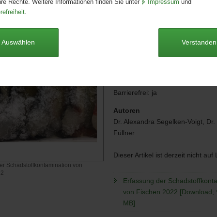
hre Rechte. Weitere Informationen finden Sie unter
Impressum
und
refreiheit
.
Artikeldetails
Ausgabe:
1. Auflage
Redaktionsschluss:
20.08.2022
Auswählen
Verstanden
Seitenanzahl:
34 Seiten
Publikationsart:
Broschüre
Format:
A4
Sprache:
deutsch
Barrierefrei:
ja
Autoren
Dr. Alexandra Segelken-Voigt, Dr.
Füllner
Dieser Artikel ist derzeit nicht auf
er Schadstoffkontamination von
022
Erfassung der Schadstoffkont
von Fischen 2022 [Download; *
MB]
fkontamination