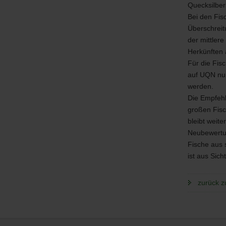
Quecksilber
Bei den Fis
Überschreit
der mittler
Herkünften a
Für die Fis
auf
UQN
nur
werden.
Die Empfehl
großen Fisc
bleibt weit
Neubewert
Fische aus 
ist aus Sic
zurück z
Service