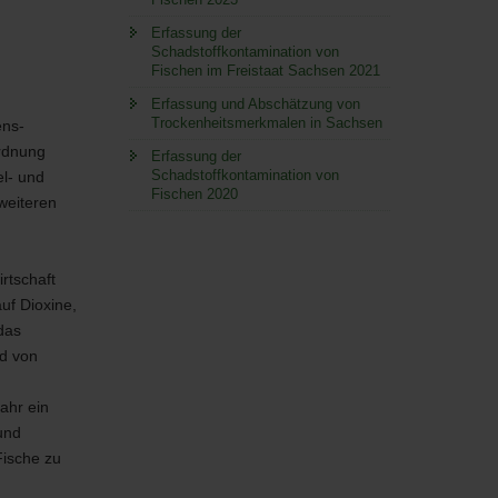
Erfassung der
Schadstoffkontamination von
Fischen im Freistaat Sachsen 2021
Erfassung und Abschätzung von
Trockenheitsmerkmalen in Sachsen
ens-
ordnung
Erfassung der
Schadstoffkontamination von
el- und
Fischen 2020
weiteren
rtschaft
uf Dioxine,
das
nd von
ahr ein
und
Fische zu