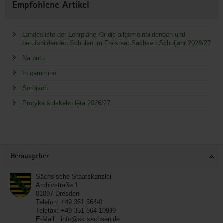
Empfohlene Artikel
Landesliste der Lehrpläne für die allgemeinbildenden und
berufsbildenden Schulen im Freistaat Sachsen Schuljahr 2026/27
Na putu
In cammino
Sorbisch
Protyka šulskeho lěta 2026/27
Service
Herausgeber
Sächsische Staatskanzlei
Archivstraße 1
01097
Dresden
Telefon:
+49 351 564-0
Telefax:
+49 351 564-10999
E-Mail:
info@sk.sachsen.de