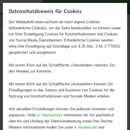
P
P
P
H
S
o
o
o
a
e
Datenschutzhinweis für Cookies
r
r
r
u
r
Publikationen
Der Webauftritt www.sachsen.de nutzt eigene Cookies
t
t
t
p
v
(erforderliche Cookies), um die Seite bereitstellen zu können sowie
a
a
a
t
i
mit Ihrer Einwilligung Cookies für Komfortfunktionen und Cookies
l
l
l
i
c
كن على الطريق
Hauptinhalt
von Social Media Dienstleistern. Erforderliche Cookies werden
ü
n
t
n
e
ohne Ihre Einwilligung auf Grundlage von § 25 Abs. 2 Nr. 2 TTDSG
b
a
h
h
gespeichert und ausgelesen.
e
v
e
a
الخاص علومات للآباء للتحقيق من الحاجة إلى الدعم التربوي
r
i
m
l
Mit einem Klick auf die Schaltfläche »Verstanden« nehmen Sie
g
g
e
t
den Hinweis zur Kenntnis.
r
a
n
e
t
Mit einem Klick auf die Schaltfläche »Auswählen« können Sie
i
i
Einwilligungen in das Setzen und Auslesen von Cookies für die
Nutzung von Komfortfunktionen und Soziale Medien erteilen.
f
o
e
n
Ihre aktuellen Einstellungen können Sie jederzeit einsehen und
n
anpassen. Unter
Datenschutz
informieren wir Sie ausführlich
d
über Art und Umfang der Datenverarbeitung sowie Ihre Rechte.
e
Weitere Informationen finden Sie unter
Impressum
und
N