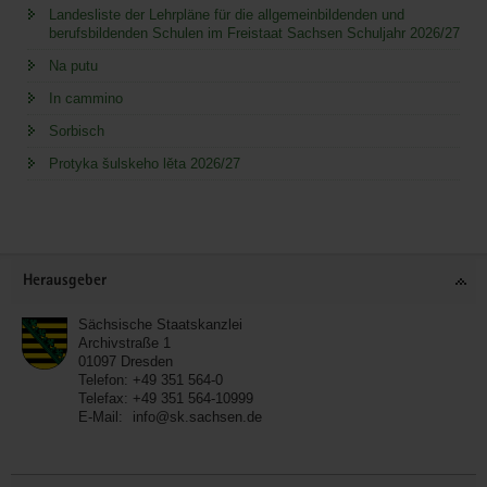
Landesliste der Lehrpläne für die allgemeinbildenden und
berufsbildenden Schulen im Freistaat Sachsen Schuljahr 2026/27
Na putu
In cammino
Sorbisch
Protyka šulskeho lěta 2026/27
Service
Herausgeber
Sächsische Staatskanzlei
Archivstraße 1
01097
Dresden
Telefon:
+49 351 564-0
Telefax:
+49 351 564-10999
E-Mail:
info@sk.sachsen.de