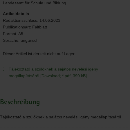
szülőknek
Landesamt für Schule und Bildung
a
sajátos
Artikeldetails
nevelési
Redaktionsschluss:
14.06.2023
igény
Publikationsart:
Faltblatt
megállapításáról
Format:
A5
Sprache:
ungarisch
Dieser Artikel ist derzeit nicht auf Lager.
Tájékoztató a szülőknek a sajátos nevelési igény
megállapításáról [Download; *.pdf, 390 kB]
Beschreibung
Tájékoztató a szülőknek a sajátos nevelési igény megállapításáról