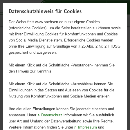
P
P
P
H
S
o
o
o
a
e
Datenschutzhinweis für Cookies
r
r
r
u
r
Publikationen
Der Webauftritt www.sachsen.de nutzt eigene Cookies
t
t
t
p
v
(erforderliche Cookies), um die Seite bereitstellen zu können sowie
a
a
a
t
i
mit Ihrer Einwilligung Cookies für Komfortfunktionen und Cookies
l
l
l
i
c
Végigkísérjük az úton
Hauptinhalt
von Social Media Dienstleistern. Erforderliche Cookies werden
ü
n
t
n
e
ohne Ihre Einwilligung auf Grundlage von § 25 Abs. 2 Nr. 2 TTDSG
b
a
h
h
gespeichert und ausgelesen.
e
v
e
a
Tájékoztató a szülőknek a sajátos nevelési igény megállapításáról
r
i
m
l
Mit einem Klick auf die Schaltfläche »Verstanden« nehmen Sie
g
g
e
t
den Hinweis zur Kenntnis.
r
a
n
e
t
Mit einem Klick auf die Schaltfläche »Auswählen« können Sie
i
i
Einwilligungen in das Setzen und Auslesen von Cookies für die
Nutzung von Komfortfunktionen und Soziale Medien erteilen.
f
o
e
n
Ihre aktuellen Einstellungen können Sie jederzeit einsehen und
n
anpassen. Unter
Datenschutz
informieren wir Sie ausführlich
d
über Art und Umfang der Datenverarbeitung sowie Ihre Rechte.
e
Weitere Informationen finden Sie unter
Impressum
und
N