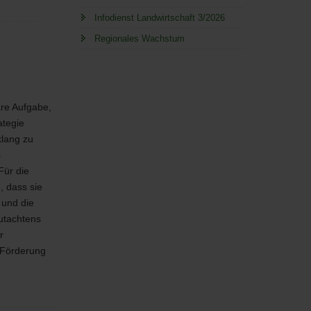
Infodienst Landwirtschaft 3/2026
Regionales Wachstum
are Aufgabe,
ategie
klang zu
s
Für die
, dass sie
 und die
Gutachtens
r
 Förderung