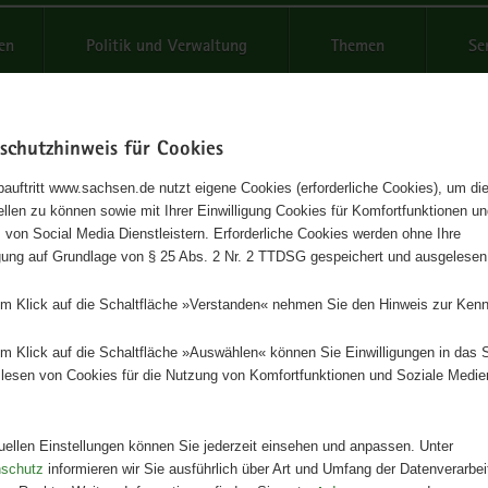
reifende
en
Politik und Verwaltung
Themen
Se
schutzhinweis für Cookies
Schrif
auftritt www.sachsen.de nutzt eigene Cookies (erforderliche Cookies), um die
tellen zu können sowie mit Ihrer Einwilligung Cookies für Komfortfunktionen u
chten zur strategischen
t
 von Social Media Dienstleistern. Erforderliche Cookies werden ohne Ihre
igung auf Grundlage von § 25 Abs. 2 Nr. 2 TTDSG gespeichert und ausgelesen
ichtung der Wirtschaftsförder
em Klick auf die Schaltfläche »Verstanden« nehmen Sie den Hinweis zur Kenn
riterien der ökologischen und
alen Nachhaltigkeit
em Klick auf die Schaltfläche »Auswählen« können Sie Einwilligungen in das 
lesen von Cookies für die Nutzung von Komfortfunktionen und Soziale Medie
Herausgeber
tuellen Einstellungen können Sie jederzeit einsehen und anpassen. Unter
Staatsministerium für Wirtschaft, A
nschutz
informieren wir Sie ausführlich über Art und Umfang der Datenverarbe
Energie und Klimaschutz