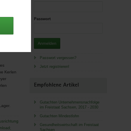
Passwort
Anmelden
Passwort vergessen?
nes
Jetzt registrieren!
ne Kerlen
eyer
Empfohlene Artikel
rlen
Gutachten Unternehmensnachfolge
 Lager.
im Freistaat Sachsen, 2017 - 2030
Gutachten Mindestlohn
usrichtung
Gesundheitswirtschaft im Freistaat
nload;
Sachsen