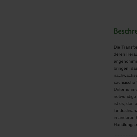
Wirtschaft
Beschr
Die Transfo
deren Herau
angenommen 
bringen, da
nachwachsen
sächsische 
Unternehmen
notwendige 
ist es, den
landesfinan
in anderen 
Handlungse