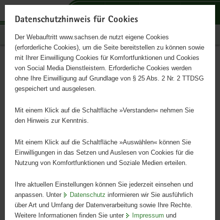
P
P
P
H
S
o
o
o
a
e
Datenschutzhinweis für Cookies
r
r
r
u
r
Publikationen
Der Webauftritt www.sachsen.de nutzt eigene Cookies
t
t
t
p
v
(erforderliche Cookies), um die Seite bereitstellen zu können sowie
a
a
a
t
i
mit Ihrer Einwilligung Cookies für Komfortfunktionen und Cookies
l
l
l
i
c
Teilflächenspezifische
Hauptinhalt
von Social Media Dienstleistern. Erforderliche Cookies werden
ü
n
t
n
e
ohne Ihre Einwilligung auf Grundlage von § 25 Abs. 2 Nr. 2 TTDSG
Aussaat bei Mais
b
a
h
h
gespeichert und ausgelesen.
e
v
e
a
r
i
m
l
Mit einem Klick auf die Schaltfläche »Verstanden« nehmen Sie
g
g
e
t
den Hinweis zur Kenntnis.
r
a
n
e
t
Mit einem Klick auf die Schaltfläche »Auswählen« können Sie
i
i
Einwilligungen in das Setzen und Auslesen von Cookies für die
Nutzung von Komfortfunktionen und Soziale Medien erteilen.
f
o
e
n
Ihre aktuellen Einstellungen können Sie jederzeit einsehen und
n
anpassen. Unter
Datenschutz
informieren wir Sie ausführlich
d
über Art und Umfang der Datenverarbeitung sowie Ihre Rechte.
e
Weitere Informationen finden Sie unter
Impressum
und
N