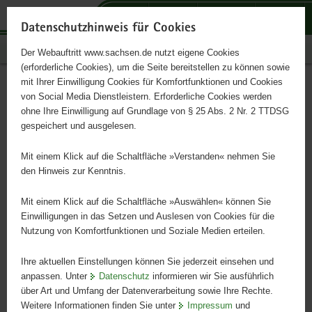
P
P
P
H
S
o
o
o
a
e
Datenschutzhinweis für Cookies
r
r
r
u
r
Publikationen
Der Webauftritt www.sachsen.de nutzt eigene Cookies
t
t
t
p
v
(erforderliche Cookies), um die Seite bereitstellen zu können sowie
a
a
a
t
i
mit Ihrer Einwilligung Cookies für Komfortfunktionen und Cookies
l
l
l
i
c
Fachpraktisches Arbeiten im
Hauptinhalt
von Social Media Dienstleistern. Erforderliche Cookies werden
ü
n
t
n
e
ohne Ihre Einwilligung auf Grundlage von § 25 Abs. 2 Nr. 2 TTDSG
naturwissenschaftlichen
b
a
h
h
gespeichert und ausgelesen.
e
v
e
a
Unterricht
r
i
m
l
Mit einem Klick auf die Schaltfläche »Verstanden« nehmen Sie
g
g
e
t
den Hinweis zur Kenntnis.
r
a
n
Handreichung für Lehrerinnen und Lehrer
e
t
Mit einem Klick auf die Schaltfläche »Auswählen« können Sie
i
i
Einwilligungen in das Setzen und Auslesen von Cookies für die
Nutzung von Komfortfunktionen und Soziale Medien erteilen.
f
o
e
n
Ihre aktuellen Einstellungen können Sie jederzeit einsehen und
n
anpassen. Unter
Datenschutz
informieren wir Sie ausführlich
d
über Art und Umfang der Datenverarbeitung sowie Ihre Rechte.
e
Weitere Informationen finden Sie unter
Impressum
und
N