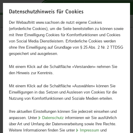
P
P
P
H
S
o
o
o
a
e
Datenschutzhinweis für Cookies
r
r
r
u
r
Publikationen
Der Webauftritt www.sachsen.de nutzt eigene Cookies
t
t
t
p
v
(erforderliche Cookies), um die Seite bereitstellen zu können sowie
a
a
a
t
i
mit Ihrer Einwilligung Cookies für Komfortfunktionen und Cookies
l
l
l
i
c
Wirkung von
Hauptinhalt
von Social Media Dienstleistern. Erforderliche Cookies werden
ü
n
t
n
e
ohne Ihre Einwilligung auf Grundlage von § 25 Abs. 2 Nr. 2 TTDSG
Pflanzenstärkungsmitteln
b
a
h
h
gespeichert und ausgelesen.
e
v
e
a
auf verschiedene Kulturarten
r
i
m
l
Mit einem Klick auf die Schaltfläche »Verstanden« nehmen Sie
g
g
e
t
den Hinweis zur Kenntnis.
r
a
n
Schriftenreihe 1998 Heft 5, 3. Jahrgang
e
t
Mit einem Klick auf die Schaltfläche »Auswählen« können Sie
i
i
Einwilligungen in das Setzen und Auslesen von Cookies für die
Nutzung von Komfortfunktionen und Soziale Medien erteilen.
f
o
e
n
Ihre aktuellen Einstellungen können Sie jederzeit einsehen und
n
anpassen. Unter
Datenschutz
informieren wir Sie ausführlich
d
über Art und Umfang der Datenverarbeitung sowie Ihre Rechte.
e
Weitere Informationen finden Sie unter
Impressum
und
N