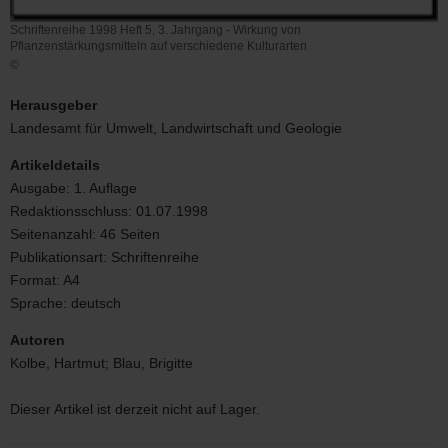
Schriftenreihe 1998 Heft 5, 3. Jahrgang - Wirkung von
Pflanzenstärkungsmitteln auf verschiedene Kulturarten
©
Schriftenreihe
1998
Herausgeber
Heft
Landesamt für Umwelt, Landwirtschaft und Geologie
5,
3.
Artikeldetails
Jahrgang
Ausgabe:
1. Auflage
-
Redaktionsschluss:
01.07.1998
Wirkung
von
Seitenanzahl:
46 Seiten
Pflanzenstärkungsmitteln
Publikationsart:
Schriftenreihe
auf
Format:
A4
verschiedene
Sprache:
deutsch
Kulturarten
Autoren
Kolbe, Hartmut; Blau, Brigitte
Dieser Artikel ist derzeit nicht auf Lager.