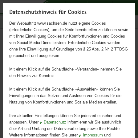
P
P
P
H
S
o
o
o
a
e
Datenschutzhinweis für Cookies
r
r
r
u
r
Publikationen
Der Webauftritt www.sachsen.de nutzt eigene Cookies
t
t
t
p
v
(erforderliche Cookies), um die Seite bereitstellen zu können sowie
a
a
a
t
i
mit Ihrer Einwilligung Cookies für Komfortfunktionen und Cookies
l
l
l
i
c
Niveaubeschreibungen
Hauptinhalt
von Social Media Dienstleistern. Erforderliche Cookies werden
ü
n
t
n
e
ohne Ihre Einwilligung auf Grundlage von § 25 Abs. 2 Nr. 2 TTDSG
Deutsch als Zweitsprache für
b
a
h
h
gespeichert und ausgelesen.
e
v
e
a
die Sekundarstufe I
r
i
m
l
Mit einem Klick auf die Schaltfläche »Verstanden« nehmen Sie
g
g
e
t
den Hinweis zur Kenntnis.
r
a
n
e
t
Mit einem Klick auf die Schaltfläche »Auswählen« können Sie
i
i
Einwilligungen in das Setzen und Auslesen von Cookies für die
Nutzung von Komfortfunktionen und Soziale Medien erteilen.
f
o
e
n
Ihre aktuellen Einstellungen können Sie jederzeit einsehen und
n
anpassen. Unter
Datenschutz
informieren wir Sie ausführlich
d
über Art und Umfang der Datenverarbeitung sowie Ihre Rechte.
e
Weitere Informationen finden Sie unter
Impressum
und
N