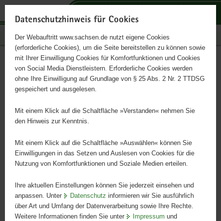
P
P
P
H
S
o
o
o
a
e
Datenschutzhinweis für Cookies
r
r
r
u
r
Publikationen
Der Webauftritt www.sachsen.de nutzt eigene Cookies
t
t
t
p
v
(erforderliche Cookies), um die Seite bereitstellen zu können sowie
a
a
a
t
i
mit Ihrer Einwilligung Cookies für Komfortfunktionen und Cookies
l
l
l
i
c
Landwirtschaftlicher
Hauptinhalt
von Social Media Dienstleistern. Erforderliche Cookies werden
ü
n
t
n
e
ohne Ihre Einwilligung auf Grundlage von § 25 Abs. 2 Nr. 2 TTDSG
Vogelschutz
b
a
h
h
gespeichert und ausgelesen.
e
v
e
a
r
i
m
l
Mit einem Klick auf die Schaltfläche »Verstanden« nehmen Sie
Schriftenreihe, Heft 17/2009
g
g
e
t
den Hinweis zur Kenntnis.
r
a
n
e
t
Mit einem Klick auf die Schaltfläche »Auswählen« können Sie
i
i
Einwilligungen in das Setzen und Auslesen von Cookies für die
Nutzung von Komfortfunktionen und Soziale Medien erteilen.
f
o
e
n
Ihre aktuellen Einstellungen können Sie jederzeit einsehen und
n
anpassen. Unter
Datenschutz
informieren wir Sie ausführlich
d
über Art und Umfang der Datenverarbeitung sowie Ihre Rechte.
e
Weitere Informationen finden Sie unter
Impressum
und
N