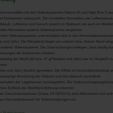
enhaltung
ehennenställen mit den Volieresystemen Natura 60 und High Rise 3 w
und Emissionen untersucht. Die ermittelten Kenndaten wie Lufttemperatu
allstaub, Luftkeime und Geruch sowohl im Stallraum als auch im Abluft
enden Kenndaten anderer Volieresysteme verglichen.
chten Haltungssysteme unterscheiden sich in den Ammoniakemissione
atz und Jahr). Die Messwerte liegen am unteren bzw. oberen Rand verg
nderer Volieresysteme. Die Untersuchungen belegen, dass häufig du
eerungen die Emissionen mindern.
lastung der Abluft (66 bzw. 47 g/Tierplatz und Jahr) war im Vergleich 
temen
latz und Jahr) deutlich gemindert. Der Effekt ist konstruktionsbedingt u
hausartige Anordnung der Volieren und das dadurch veränderte
erhalten der Legehennen zurückgeführt. Die Untersuchungsergebniss
ichen Einfluss der Abluftstromführung erkennen.
lten Geruchsemissionen (9 bzw. 24 GE/GV*s) sind differenziert und ordn
gen Kenndatenbereich für Volierenhaltungen ein.
u: Publikationen