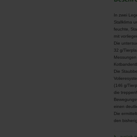
zur
Legehenn
In zwei Leg
Natura
Stallklima 
60
und
feuchte, St
High
mit vorlieg
Rise
Die untersu
3
32 g/Tierpl
Bild
Messungen a
Kotbandentl
Die Staubbe
Volieresys
(146 g/Tierp
die treppen
Bewegungsv
einen deutl
Die ermitte
den bisheri
zurück z