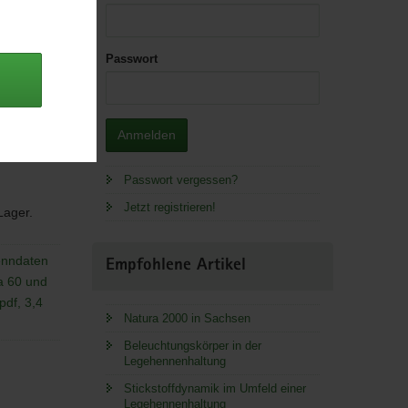
Passwort
Anmelden
Passwort vergessen?
Jetzt registrieren!
 Lager.
Kenndaten
Empfohlene Artikel
a 60 und
pdf, 3,4
Natura 2000 in Sachsen
Beleuchtungskörper in der
Legehennenhaltung
Stickstoffdynamik im Umfeld einer
Legehennenhaltung