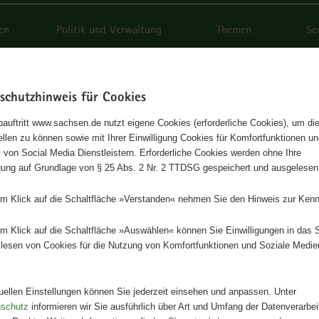
reifende
en
Politik und Verwaltung
Themen
Se
schutzhinweis für Cookies
Schrif
auftritt www.sachsen.de nutzt eigene Cookies (erforderliche Cookies), um die
tellen zu können sowie mit Ihrer Einwilligung Cookies für Komfortfunktionen u
ndaten zur Legehennenhaltung
t
 von Social Media Dienstleistern. Erforderliche Cookies werden ohne Ihre
igung auf Grundlage von § 25 Abs. 2 Nr. 2 TTDSG gespeichert und ausgelesen
ra 60 und High Rise 3
em Klick auf die Schaltfläche »Verstanden« nehmen Sie den Hinweis zur Kenn
eihe, Heft 2/2011
em Klick auf die Schaltfläche »Auswählen« können Sie Einwilligungen in das 
lesen von Cookies für die Nutzung von Komfortfunktionen und Soziale Medie
Herausgeber
Landesamt für Umwelt, Landwirts
Geologie
tuellen Einstellungen können Sie jederzeit einsehen und anpassen. Unter
nschutz
informieren wir Sie ausführlich über Art und Umfang der Datenverarbe
Artikeldetails