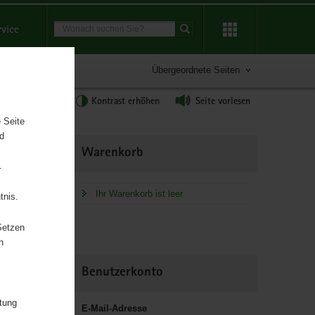
Suchbegriff
rvice
Suche starten
Übergeordnete Seiten
tgröße anpassen
Kontrast erhöhen
Seite vorlesen
 Seite
nd
Weitere
Warenkorb
Information
.
Ihr Warenkorb ist leer
tnis.
Setzen
n
chaft und
Benutzerkonto
itung
E-Mail-Adresse