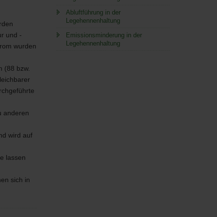
Abluftführung in der
Legehennenhaltung
urden
r und -
Emissionsminderung in der
Legehennenhaltung
strom wurden
n (88 bzw.
leichbarer
rchgeführte
zu anderen
nd wird auf
e lassen
en sich in