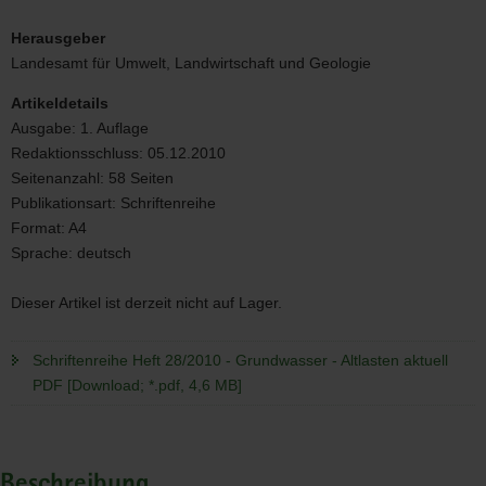
Schriftenreihe
Heft
Herausgeber
28/2010
Landesamt für Umwelt, Landwirtschaft und Geologie
-
Grundwasser
Artikeldetails
-
Ausgabe:
1. Auflage
Altlasten
Redaktionsschluss:
05.12.2010
aktuell
Bild
Seitenanzahl:
58 Seiten
Publikationsart:
Schriftenreihe
Format:
A4
Sprache:
deutsch
Dieser Artikel ist derzeit nicht auf Lager.
Schriftenreihe Heft 28/2010 - Grundwasser - Altlasten aktuell
PDF [Download; *.pdf, 4,6 MB]
Beschreibung