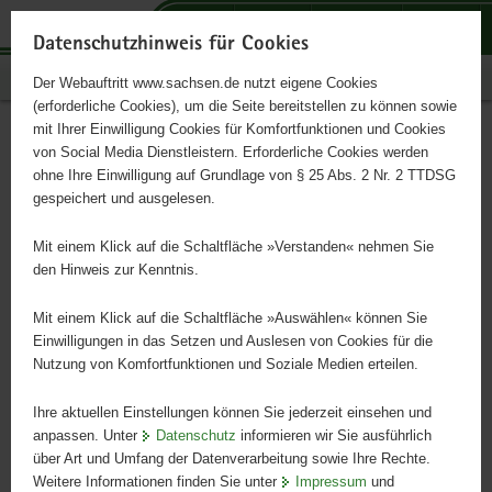
P
P
P
H
S
o
o
o
a
e
Datenschutzhinweis für Cookies
r
r
r
u
r
Publikationen
Der Webauftritt www.sachsen.de nutzt eigene Cookies
t
t
t
p
v
(erforderliche Cookies), um die Seite bereitstellen zu können sowie
a
a
a
t
i
mit Ihrer Einwilligung Cookies für Komfortfunktionen und Cookies
l
l
l
i
c
Grundwasser - Altlasten
Hauptinhalt
von Social Media Dienstleistern. Erforderliche Cookies werden
ü
n
t
n
e
ohne Ihre Einwilligung auf Grundlage von § 25 Abs. 2 Nr. 2 TTDSG
aktuell
b
a
h
h
gespeichert und ausgelesen.
e
v
e
a
r
i
m
l
Mit einem Klick auf die Schaltfläche »Verstanden« nehmen Sie
Schriftenreihe, Heft 28/2010
g
g
e
t
den Hinweis zur Kenntnis.
r
a
n
e
t
Mit einem Klick auf die Schaltfläche »Auswählen« können Sie
i
i
Einwilligungen in das Setzen und Auslesen von Cookies für die
Nutzung von Komfortfunktionen und Soziale Medien erteilen.
f
o
e
n
Ihre aktuellen Einstellungen können Sie jederzeit einsehen und
n
anpassen. Unter
Datenschutz
informieren wir Sie ausführlich
d
über Art und Umfang der Datenverarbeitung sowie Ihre Rechte.
e
Weitere Informationen finden Sie unter
Impressum
und
N