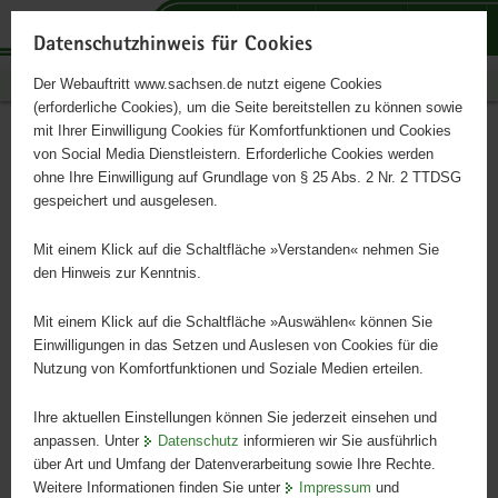
P
P
P
H
S
o
o
o
a
e
Datenschutzhinweis für Cookies
r
r
r
u
r
Publikationen
Der Webauftritt www.sachsen.de nutzt eigene Cookies
t
t
t
p
v
(erforderliche Cookies), um die Seite bereitstellen zu können sowie
a
a
a
t
i
mit Ihrer Einwilligung Cookies für Komfortfunktionen und Cookies
l
l
l
i
c
Grundwasser Altlasten
Hauptinhalt
von Social Media Dienstleistern. Erforderliche Cookies werden
ü
n
t
n
e
ohne Ihre Einwilligung auf Grundlage von § 25 Abs. 2 Nr. 2 TTDSG
Aktuell 2005
b
a
h
h
gespeichert und ausgelesen.
e
v
e
a
r
i
m
l
Mit einem Klick auf die Schaltfläche »Verstanden« nehmen Sie
g
g
e
t
den Hinweis zur Kenntnis.
r
a
n
e
t
Mit einem Klick auf die Schaltfläche »Auswählen« können Sie
i
i
Einwilligungen in das Setzen und Auslesen von Cookies für die
Nutzung von Komfortfunktionen und Soziale Medien erteilen.
f
o
e
n
Ihre aktuellen Einstellungen können Sie jederzeit einsehen und
n
anpassen. Unter
Datenschutz
informieren wir Sie ausführlich
d
über Art und Umfang der Datenverarbeitung sowie Ihre Rechte.
e
Weitere Informationen finden Sie unter
Impressum
und
N