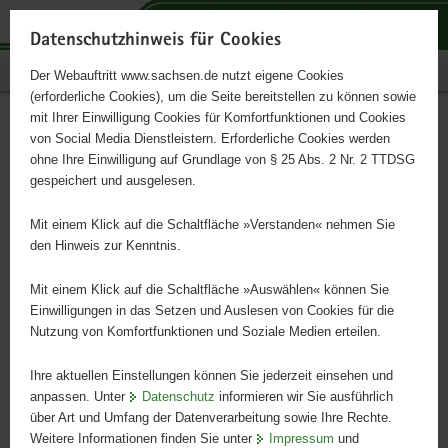
P
P
P
H
S
o
o
o
a
e
Datenschutzhinweis für Cookies
r
r
r
u
r
Publikationen
Der Webauftritt www.sachsen.de nutzt eigene Cookies
t
t
t
p
v
(erforderliche Cookies), um die Seite bereitstellen zu können sowie
a
a
a
t
i
mit Ihrer Einwilligung Cookies für Komfortfunktionen und Cookies
l
l
l
i
c
Grundwasser Altlasten
Hauptinhalt
von Social Media Dienstleistern. Erforderliche Cookies werden
ü
n
t
n
e
ohne Ihre Einwilligung auf Grundlage von § 25 Abs. 2 Nr. 2 TTDSG
Aktuell 2008
b
a
h
h
gespeichert und ausgelesen.
e
v
e
a
r
i
m
l
Mit einem Klick auf die Schaltfläche »Verstanden« nehmen Sie
g
g
e
t
den Hinweis zur Kenntnis.
r
a
n
e
t
Mit einem Klick auf die Schaltfläche »Auswählen« können Sie
i
i
Einwilligungen in das Setzen und Auslesen von Cookies für die
Nutzung von Komfortfunktionen und Soziale Medien erteilen.
f
o
e
n
Ihre aktuellen Einstellungen können Sie jederzeit einsehen und
n
anpassen. Unter
Datenschutz
informieren wir Sie ausführlich
d
über Art und Umfang der Datenverarbeitung sowie Ihre Rechte.
e
Weitere Informationen finden Sie unter
Impressum
und
N