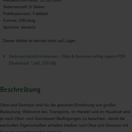
Redaktionsschluss:
31.08.2003
Bild
Seitenanzahl:
6 Seiten
Publikationsart:
Faltblatt
Format:
DIN-lang
Sprache:
deutsch
Dieser Artikel ist derzeit nicht auf Lager.
Verbraucherinformationen - Obst & Gemüse richtig lagern PDF
[Download; *.pdf, 230 kB]
Beschreibung
Obst und Gemüse sind für die gesunde Ernährung von großer
Bedeutung. Während des Transports, im Handel und im Haushalt sind
je nach Obst- und Gemüseart Bedingungen zu beachten, damit die
wertvollen Eigenschaften erhalten bleiben und Obst und Gemüse mit
Genuss verzehrt werden können.