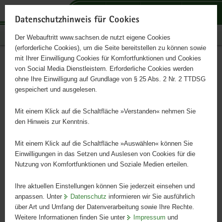
P
P
P
H
S
o
o
o
a
e
Datenschutzhinweis für Cookies
r
r
r
u
r
Publikationen
Der Webauftritt www.sachsen.de nutzt eigene Cookies
t
t
t
p
v
(erforderliche Cookies), um die Seite bereitstellen zu können sowie
a
a
a
t
i
mit Ihrer Einwilligung Cookies für Komfortfunktionen und Cookies
l
l
l
i
c
Obst & Gemüse richtig
Hauptinhalt
von Social Media Dienstleistern. Erforderliche Cookies werden
ü
n
t
n
e
ohne Ihre Einwilligung auf Grundlage von § 25 Abs. 2 Nr. 2 TTDSG
lagern
b
a
h
h
gespeichert und ausgelesen.
e
v
e
a
r
i
m
l
Mit einem Klick auf die Schaltfläche »Verstanden« nehmen Sie
Verbraucherinformationen
g
g
e
t
den Hinweis zur Kenntnis.
r
a
n
e
t
Mit einem Klick auf die Schaltfläche »Auswählen« können Sie
i
i
Einwilligungen in das Setzen und Auslesen von Cookies für die
Nutzung von Komfortfunktionen und Soziale Medien erteilen.
f
o
e
n
Ihre aktuellen Einstellungen können Sie jederzeit einsehen und
n
anpassen. Unter
Datenschutz
informieren wir Sie ausführlich
d
über Art und Umfang der Datenverarbeitung sowie Ihre Rechte.
e
Weitere Informationen finden Sie unter
Impressum
und
N